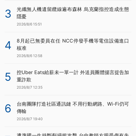
光纖無人機遺留纜線遍布森林 烏克蘭指控造成生態
3
隱憂
2026/8/6 15:51
8月起已無委員在任 NCC停發手機等電信設備進口
4
核准
2026/8/6 12:58
控Uber Eats給薪未一單一計 外送員團體揚言提告加
5
重詐欺
2026/8/7 12:35
台南團隊打造社區通訊鏈 不用行動網路、Wi-Fi仍可
6
傳輸
2026/8/7 19:40
遭準國一生持斷裂掃把攻擊 台中教師右眼受傷有失