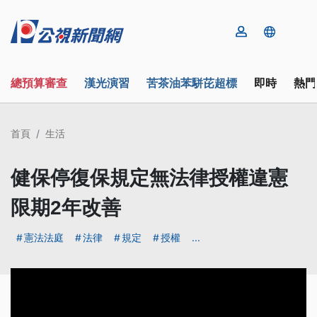
總預算審查
漢光演習
苦茶油苯駢芘超標
即時
熱門
首頁
生活
健保停復保規定無法律授權違憲
限期2年改善
憲法法庭
法律
規定
授權
...