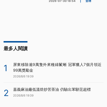
2026-07-30 18:54
|
全球
最多人閱讀
屏東移除逾9萬隻外來種綠鬣蜥 冠軍獵人7個月領近
1
99萬獎勵金
2026/8/6 19:39
嘉義麻油廠低溫焙炒苦茶油 仍驗出苯駢芘超標
2
2026/8/6 19:39