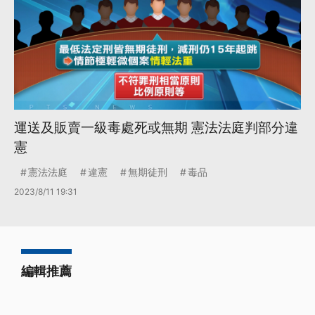
運送及販賣一級毒處死或無期 憲法法庭判部分違
憲
憲法法庭
違憲
無期徒刑
毒品
2023/8/11 19:31
編輯推薦