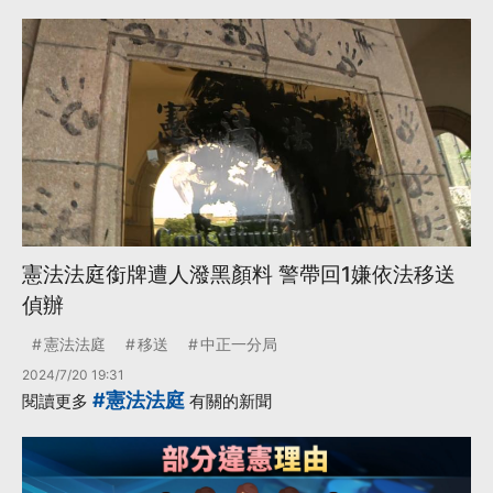
憲法法庭銜牌遭人潑黑顏料 警帶回1嫌依法移送
偵辦
憲法法庭
移送
中正一分局
2024/7/20 19:31
#憲法法庭
閱讀更多
有關的新聞