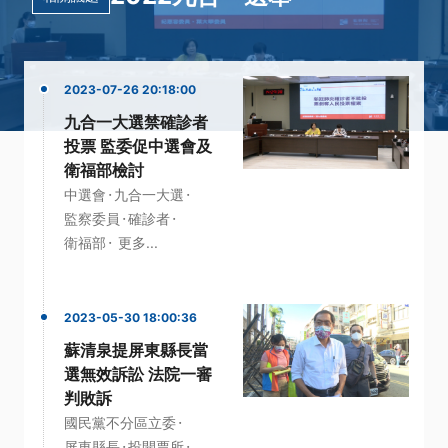
2023-07-26 20:18:00
九合一大選禁確診者
投票 監委促中選會及
衛福部檢討
·
·
中選會
九合一大選
·
·
監察委員
確診者
·
衛福部
更多...
2023-05-30 18:00:36
蘇清泉提屏東縣長當
選無效訴訟 法院一審
判敗訴
·
國民黨不分區立委
·
·
屏東縣長
投開票所