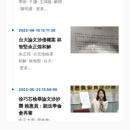
·
·
·
學術
干擾
王鴻薇
解聘
·
·
陳明通
更多...
2023-06-10 12:11:38
台大論文涉侵權案 林
智堅余正煌和解
·
·
余正煌
台北地檢署
·
·
·
和解
林智堅
台大
更多...
2023-05-23 13:56:00
徐巧芯檢舉論文涉抄
襲 賴惠員：願送學倫
會再審
·
·
中正大學
學倫會
·
·
·
學術倫理
徐巧芯
標準