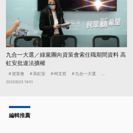
九合一大選／綠黨團向資策會索任職期間資料 高
虹安批違法擴權
資策會
高虹安
柯文哲
九合一大選
...
2022/9/23 19:51
編輯推薦