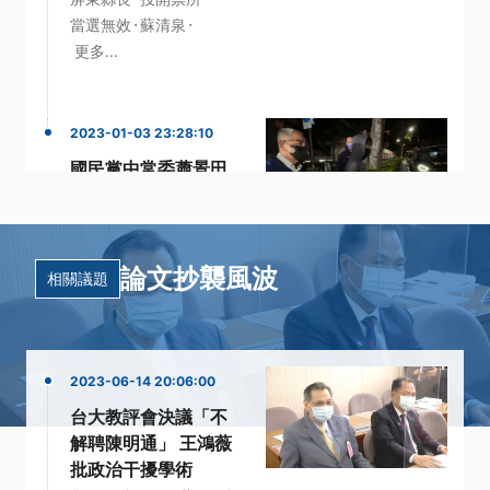
·
·
當選無效
蘇清泉
更多...
2023-01-03 23:28:10
國民黨中常委蕭景田
涉林杏兒樁腳賄選案
通緝5天到案800萬
交保
論文抄襲風波
·
·
國民黨中常委
林杏兒
相關議題
·
·
當選無效之訴
蕭景田
·
交保
更多...
2023-06-14 20:06:00
台大教評會決議「不
解聘陳明通」 王鴻薇
批政治干擾學術