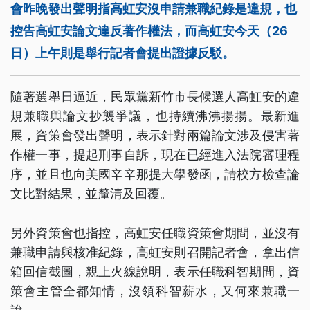
會昨晚發出聲明指高虹安沒申請兼職紀錄是違規，也
控告高虹安論文違反著作權法，而高虹安今天（26
日）上午則是舉行記者會提出證據反駁。
隨著選舉日逼近，民眾黨新竹市長候選人高虹安的違
規兼職與論文抄襲爭議，也持續沸沸揚揚。最新進
展，資策會發出聲明，表示針對兩篇論文涉及侵害著
作權一事，提起刑事自訴，現在已經進入法院審理程
序，並且也向美國辛辛那提大學發函，請校方檢查論
文比對結果，並釐清及回覆。
另外資策會也指控，高虹安任職資策會期間，並沒有
兼職申請與核准紀錄，高虹安則召開記者會，拿出信
箱回信截圖，親上火線說明，表示任職科智期間，資
策會主管全都知情，沒領科智薪水，又何來兼職一