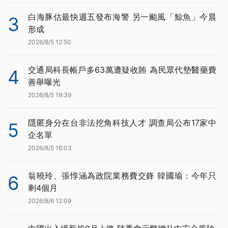
白海豚估最快週五發布海警 另一颱風「鯨魚」今晨
3
形成
2026/8/5 12:50
交通局科長帳戶多63萬遭疑收賄 為民眾代墊醫藥費
4
善舉曝光
2026/8/5 19:39
隱匿身分在台非法挖角科技人才 調查局公布17家中
5
企名單
2026/8/5 16:03
翁曉玲、張惇涵為政院業務費交鋒 韓國瑜：今年只
6
剩4個月
2026/8/6 12:09