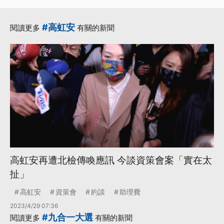
更多...
#高虹安
閱讀更多
有關的新聞
高虹安再遭北檢傳喚應訊 今談資策會案「實在太
扯」
高虹安
資策會
約談
助理費
2023/4/29 07:36
#九合一大選
閱讀更多
有關的新聞