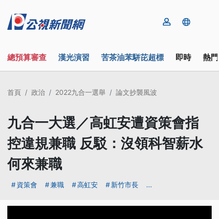
總預算審查
漢光演習
苦茶油苯駢芘超標
即時
熱門
首頁
政治
2022九合一選舉
論文抄襲風波
九合一大選／高虹安遭資策會指
控違規兼職 反駁：沒領科智薪水
何來兼職
資策會
兼職
高虹安
新竹市長
...