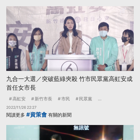
九合一大選／突破藍綠夾殺 竹市民眾黨高虹安成
首任女市長
高虹安
新竹市長
市民
民眾黨
...
2022/11/26 22:27
#資策會
閱讀更多
有關的新聞