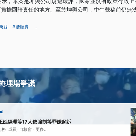
表示，本案是坤輿公司規避環評，國家並沒有政策行政上
要負擔國賠責任的地方。至於坤輿公司，中午截稿前仍無
栗縣
詹順貴
...
掩埋場爭議
00
王姓經理等17人依強制等罪嫌起訴
·
·
·
公務
成員
自救會
更多...