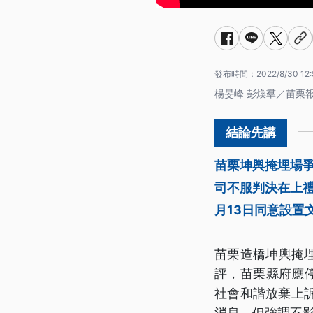
發布時間：
2022/8/30 12:
楊旻峰 彭煥羣／苗栗
苗栗坤輿掩埋場
司不服判決在上
月13日同意設置
苗栗造橋坤輿掩埋
評，苗栗縣府應
社會和諧放棄上
消息，但強調不影