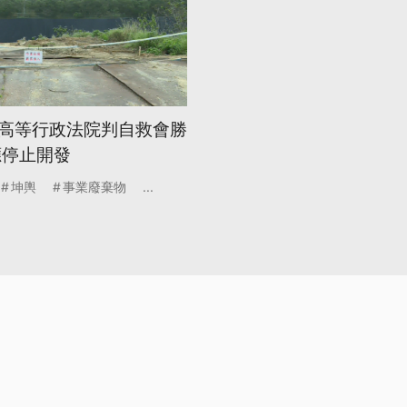
高等行政法院判自救會勝
應停止開發
坤輿
事業廢棄物
...