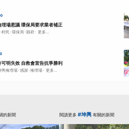
00
掩埋場惹議 環保局要求業者補正
·
·
·
·
村民
環保局
縣府
更多...
00
許可明失效 自救會宣告抗爭勝利
·
·
·
坤輿掩埋場
感謝
掩埋場
更多...
#坤輿
關的新聞
閱讀更多
有關的新聞