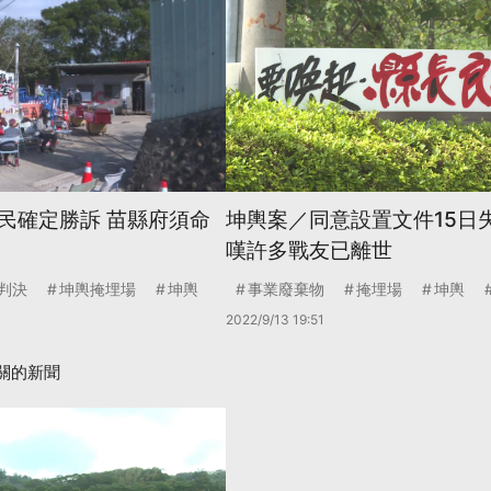
民確定勝訴 苗縣府須命
坤輿案／同意設置文件15日
嘆許多戰友已離世
判決
坤輿掩埋場
坤輿
事業廢棄物
掩埋場
坤輿
2022/9/13 19:51
關的新聞