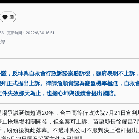
讚
56
更新時間：
2022/8/30 16:51
報導
爭議，反坤輿自救會行政訴訟案勝訴後，縣府表明不上訴
禮拜正式提出上訴。律師詹順貴認為翻盤機率極低，自救
文件失效那天為止，也擔心坤輿後續會提出國賠。
場爭議延燒超過20年，台中高等行政法院7月21日宣
停止掩埋場相關開發，但全案可上訴。苗栗縣長徐耀昌7月
訴，盼紛擾就此落幕。不過坤輿公司不服判決上禮拜提出
響9月13日同意設置文件落日期限。