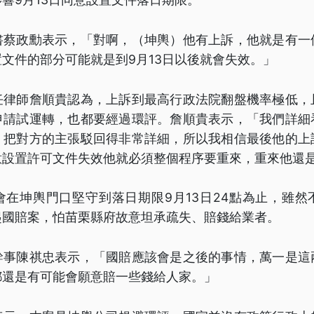
書蔡政勳表示，「對啊，（坤輿）他有上訴，他就是有一
文件的部分可能就是到9月13日以後就會失效。」
任律師詹順貴認為，上訴到最高行政法院翻盤機率極低，
申請試運轉，也都要經過環評。詹順貴表示，「我們詳細
，把對方的主張駁回得非常詳細，所以我相信最後他的上
意設置許可文件失效他就必須整個程序要重來，重來他還
會在坤輿門口堅守到落日期限9月13日24點為止，雖然
起國賠案，怕苗栗縣府故意坦承疏失、賠錢給業者。
幹事陳祺忠表示，「國賠應該會是之後的事情，萬一是這
都還是有可能會願意賠一些錢給人家。」