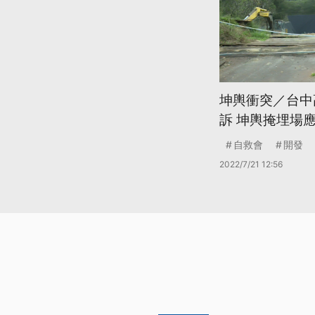
坤輿衝突／台中
訴 坤輿掩埋場
自救會
開發
2022/7/21 12:56