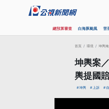
總預算審查
白海豚颱風
苦
首頁
環境
坤輿掩
坤輿案／
輿提國
坤輿
上訴