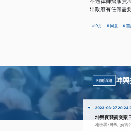
不過律師詹順貴
出政府有任何需
9月
同意
苗
坤輿
相關議題
2023-03-27 20:24:
坤輿夜襲衝突案 
·
·
地檢署
坤輿
妨害