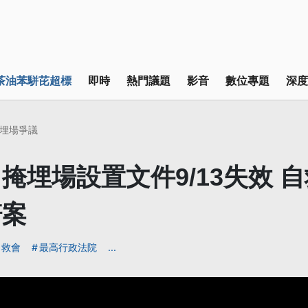
茶油苯駢芘超標
即時
熱門議題
影音
數位專題
深度
埋場爭議
掩埋場設置文件9/13失效 
賠案
自救會
最高行政法院
...