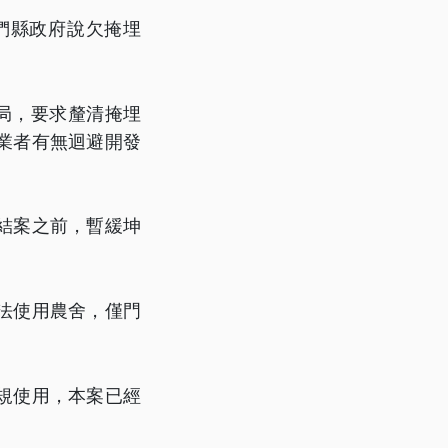
們縣政府說欠掩埋
」
局，要求釐清掩埋
業者有無迴避開發
結案之前，暫緩坤
法使用農舍，僅門
規使用，本案已經