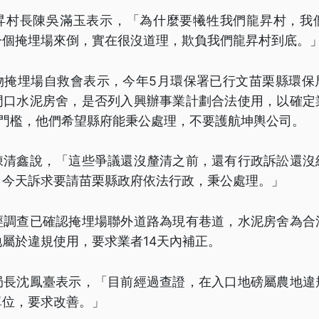
昇村長陳吳滿玉表示，「為什麼要犧牲我們龍昇村，我
一個掩埋場來倒，實在很沒道理，欺負我們龍昇村到底。
物掩埋場自救會表示，今年5月環保署已行文苗栗縣環保
門口水泥房舍，是否列入興辦事業計劃合法使用，以確定
評門檻，他們希望縣府能秉公處理，不要護航坤輿公司。
陳清鑫說，「這些爭議還沒釐清之前，還有行政訴訟還沒
，今天訴求要請苗栗縣政府依法行政，秉公處理。」
經調查已確認掩埋場聯外道路為現有巷道，水泥房舍為合
屬於違規使用，要求業者14天內補正。
局長沈鳳臺表示，「目前經過查證，在入口地磅屬農地違
單位，要求改善。」