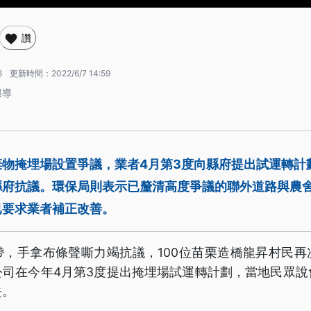
讚
6
更新時間：
2022/6/7 14:59
報導
物掩埋場設置爭議，業者4月第3度向縣府提出試運轉計劃
縣府抗議。環保局則表示已釐清高度爭議的聯外道路與農
已要求業者補正改善。
帶，手拿布條聲嘶力竭抗議，100位苗栗造橋龍昇村民再
公司在今年4月第3度提出掩埋場試運轉計劃，當地民眾說
去。