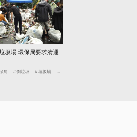
垃圾場 環保局要求清運
保局
倒垃圾
垃圾場
...