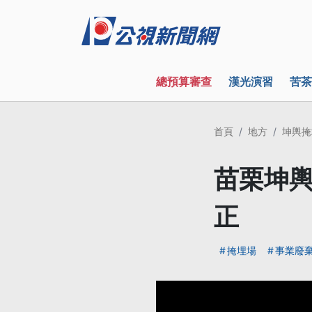
總預算審查
漢光演習
苦茶
首頁
地方
坤輿掩
苗栗坤輿
正
掩埋場
事業廢