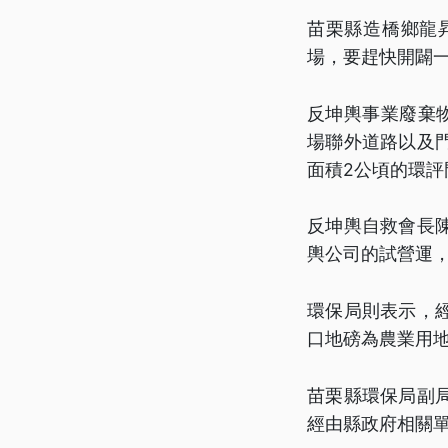
苗栗縣造橋鄉龍
場，要趕快開闢
反坤輿事業廢棄
場聯外道路以及
面積2公頃的環
反坤輿自救會長
輿公司的試營運
環保局則表示，
口地磅為農業用地
苗栗縣環保局副
經由縣政府相關