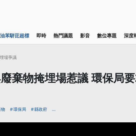
油苯駢芘超標
即時
熱門議題
影音
數位專題
深度
埋場爭議
廢棄物掩埋場惹議 環保局
棄物
環保局
縣政府
...