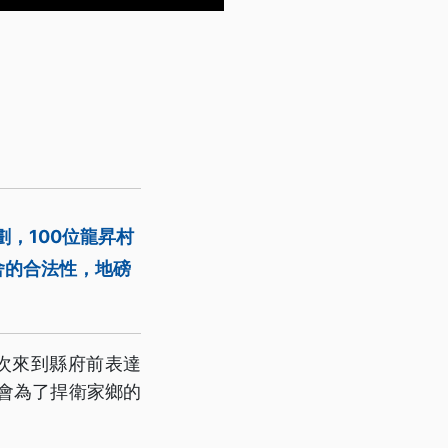
，100位龍昇村
舍的合法性，地磅
次來到縣府前表達
會為了捍衛家鄉的