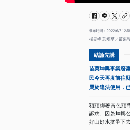
發布時間：
2022/6/7 12:5
楊旻峰 彭煥羣／苗栗
苗栗坤輿事業廢棄
民今天再度前往
屬於違法使用，
額頭綁著黃色頭
訴求。因為坤輿
好山好水抗爭下