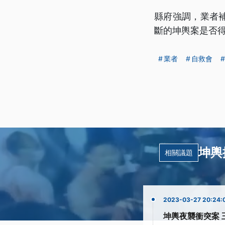
縣府強調，業者補
斷的坤輿案是否
業者
自救會
坤輿
相關議題
2023-03-27 20:24:
坤輿夜襲衝突案 