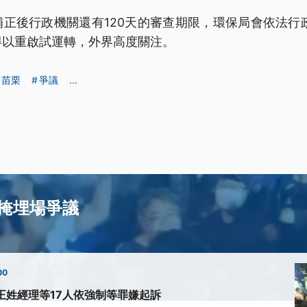
正後行政機關還有120天的審查期限，環保局會依法行
得以重啟試運轉，外界高度關注。
苗栗
爭議
...
掩埋場爭議
00
王姓經理等17人依強制等罪嫌起訴