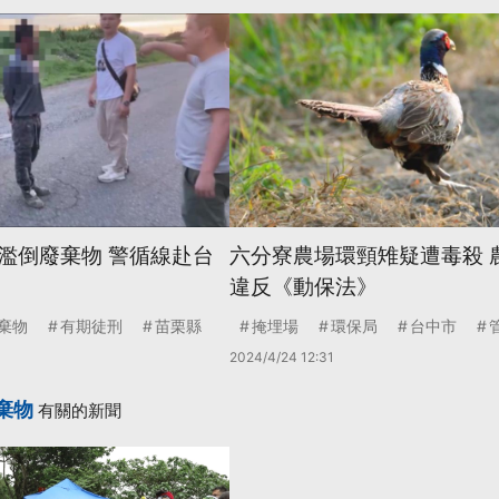
濫倒廢棄物 警循線赴台
六分寮農場環頸雉疑遭毒殺 
違反《動保法》
棄物
有期徒刑
苗栗縣
掩埋場
環保局
台中市
2024/4/24 12:31
棄物
有關的新聞