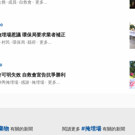
·
·
·
公務
成員
自救會
更多...
00
掩埋場惹議 環保局要求業者補正
·
·
·
·
村民
環保局
縣府
更多...
00
許可明失效 自救會宣告抗爭勝利
·
·
·
坤輿掩埋場
感謝
掩埋場
更多...
棄物
#掩埋場
有關的新聞
閱讀更多
有關的新聞