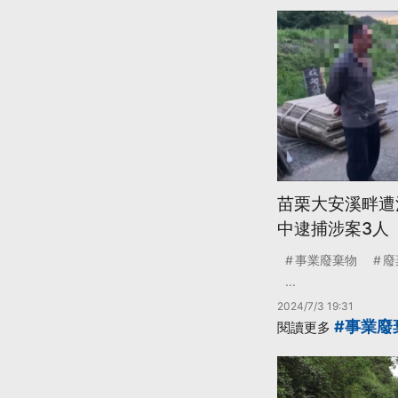
苗栗大安溪畔遭
中逮捕涉案3人
事業廢棄物
廢
...
2024/7/3 19:31
#事業廢
閱讀更多