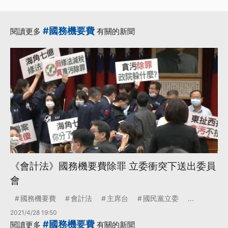
#國務機要費
閱讀更多
有關的新聞
《會計法》國務機要費除罪 立委衝突下送出委員
會
國務機要費
會計法
主席台
國民黨立委
...
2021/4/28 19:50
#國務機要費
閱讀更多
有關的新聞