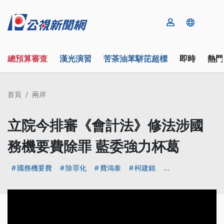
總預算審查
漢光演習
苦茶油苯駢芘超標
即時
熱門
首頁
兩岸
立院今排審《會計法》修法涉國
務機要費除罪 藍委強力杯葛
國務機要費
除罪化
費鴻泰
柯建銘
...