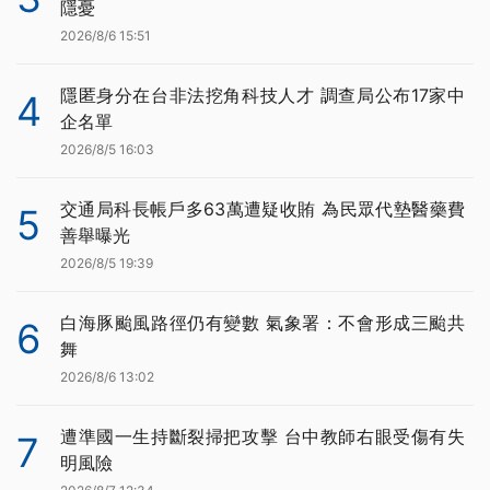
隱憂
2026/8/6 15:51
隱匿身分在台非法挖角科技人才 調查局公布17家中
4
企名單
2026/8/5 16:03
交通局科長帳戶多63萬遭疑收賄 為民眾代墊醫藥費
5
善舉曝光
2026/8/5 19:39
白海豚颱風路徑仍有變數 氣象署：不會形成三颱共
6
舞
2026/8/6 13:02
遭準國一生持斷裂掃把攻擊 台中教師右眼受傷有失
7
明風險