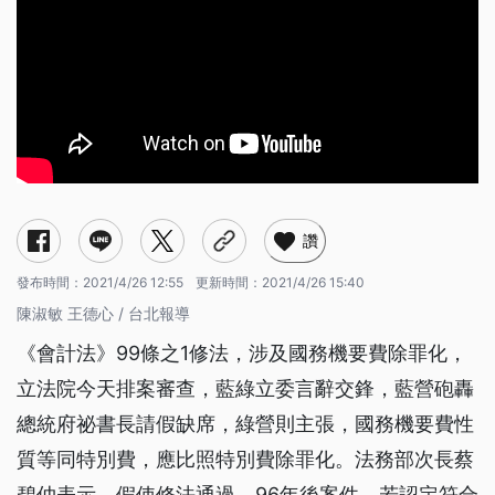
讚
發布時間：
2021/4/26 12:55
更新時間：
2021/4/26 15:40
陳淑敏 王德心 / 台北報導
《會計法》99條之1修法，涉及國務機要費除罪化，
立法院今天排案審查，藍綠立委言辭交鋒，藍營砲轟
總統府祕書長請假缺席，綠營則主張，國務機要費性
質等同特別費，應比照特別費除罪化。法務部次長蔡
碧仲表示，假使修法通過，96年後案件，若認定符合