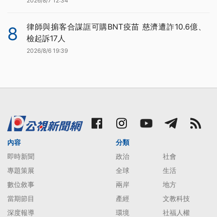
2026/8/7 12:34
律師與掮客合謀誆可購BNT疫苗 慈濟遭詐10.6億、
8
檢起訴17人
2026/8/6 19:39
內容
分類
即時新聞
政治
社會
專題策展
全球
生活
數位敘事
兩岸
地方
當期節目
產經
文教科技
深度報導
環境
社福人權