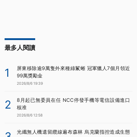
最多人閱讀
屏東移除逾9萬隻外來種綠鬣蜥 冠軍獵人7個月領近
1
99萬獎勵金
2026/8/6 19:39
8月起已無委員在任 NCC停發手機等電信設備進口
2
核准
2026/8/6 12:58
光纖無人機遺留纜線遍布森林 烏克蘭指控造成生態
3