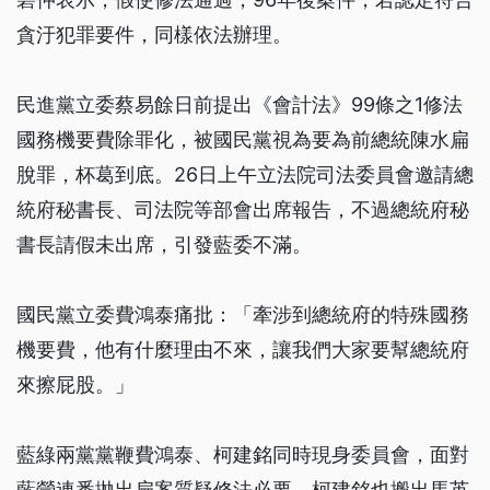
貪汙犯罪要件，同樣依法辦理。
民進黨立委蔡易餘日前提出《會計法》99條之1修法
國務機要費除罪化，被國民黨視為要為前總統陳水扁
脫罪，杯葛到底。26日上午立法院司法委員會邀請總
統府秘書長、司法院等部會出席報告，不過總統府秘
書長請假未出席，引發藍委不滿。
國民黨立委費鴻泰痛批：「牽涉到總統府的特殊國務
機要費，他有什麼理由不來，讓我們大家要幫總統府
來擦屁股。」
藍綠兩黨黨鞭費鴻泰、柯建銘同時現身委員會，面對
藍營連番拋出扁案質疑修法必要，柯建銘也搬出馬英