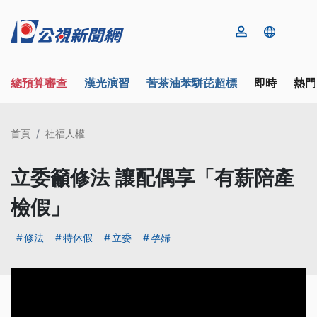
總預算審查
漢光演習
苦茶油苯駢芘超標
即時
熱門
首頁
社福人權
立委籲修法 讓配偶享「有薪陪產
檢假」
修法
特休假
立委
孕婦