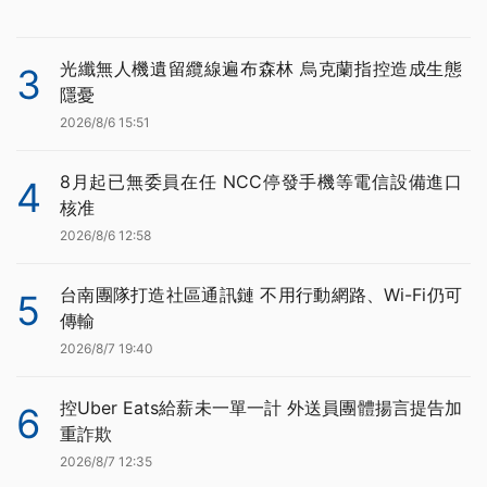
光纖無人機遺留纜線遍布森林 烏克蘭指控造成生態
3
隱憂
2026/8/6 15:51
8月起已無委員在任 NCC停發手機等電信設備進口
4
核准
2026/8/6 12:58
台南團隊打造社區通訊鏈 不用行動網路、Wi-Fi仍可
5
傳輸
2026/8/7 19:40
控Uber Eats給薪未一單一計 外送員團體揚言提告加
6
重詐欺
2026/8/7 12:35