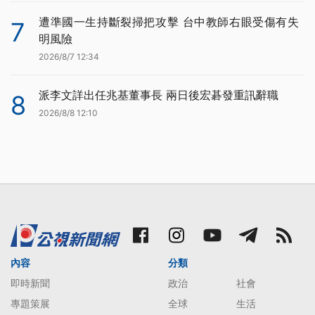
遭準國一生持斷裂掃把攻擊 台中教師右眼受傷有失
7
明風險
2026/8/7 12:34
派李文詳出任兆基董事長 兩日後宏碁發重訊辭職
8
2026/8/8 12:10
內容
分類
即時新聞
政治
社會
專題策展
全球
生活