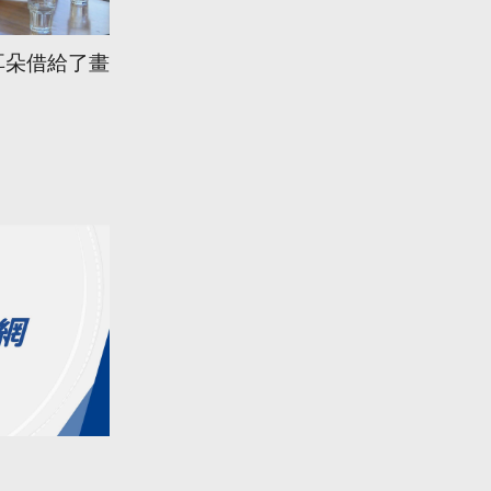
耳朵借給了畫