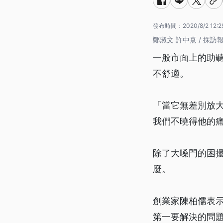
發布時間：
2020/8/2 12:2
鄭淑文 許中熹 / 採訪
一般市面上的助
不舒適。
「當它無差別放
我們不曉得他的
除了大嗓門的困
麼。
創業家陳柏儒表
第一要解決的問