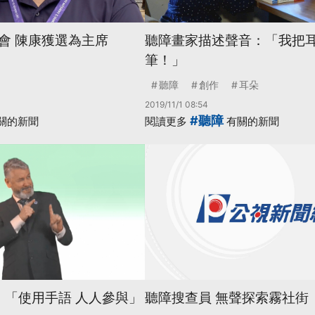
會 陳康獲選為主席
聽障畫家描述聲音：「我把
筆！」
聽障
創作
耳朵
2019/11/1 08:54
#聽障
關的新聞
閱讀更多
有關的新聞
日 「使用手語 人人參與」
聽障搜查員 無聲探索霧社街