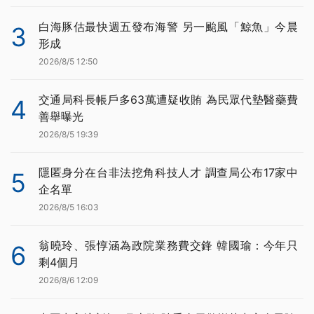
白海豚估最快週五發布海警 另一颱風「鯨魚」今晨
3
形成
2026/8/5 12:50
交通局科長帳戶多63萬遭疑收賄 為民眾代墊醫藥費
4
善舉曝光
2026/8/5 19:39
隱匿身分在台非法挖角科技人才 調查局公布17家中
5
企名單
2026/8/5 16:03
翁曉玲、張惇涵為政院業務費交鋒 韓國瑜：今年只
6
剩4個月
2026/8/6 12:09