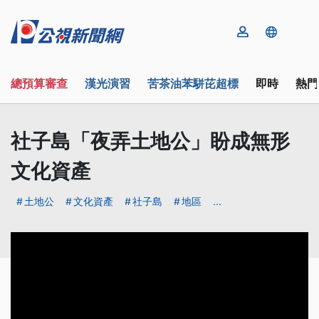
總預算審查
漢光演習
苦茶油苯駢芘超標
即時
熱門
社子島「夜弄土地公」盼成無形
文化資產
土地公
文化資產
社子島
地區
...