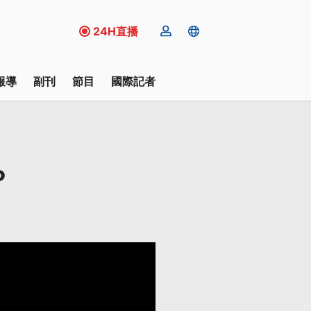
24H直播
報導
副刊
節目
國際記者
P