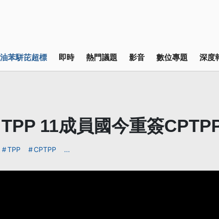
油苯駢芘超標
即時
熱門議題
影音
數位專題
深度
TPP 11成員國今重簽CPTP
TPP
CPTPP
...