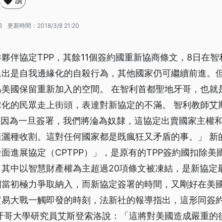
讚
6
更新時間：
2018/3/8 21:20
夥伴協定TPP，其餘11個簽約國重新協商條文，8日在
退出是自我邊緣化的自殺行為，其他國家仍可繼續前進。
為美國保留重新加入的空間。 在智利首都聖地牙哥，也就
球化的民眾走上街頭，表達對新協定的不滿。 智利教師艾
，因為一旦簽署，我們將淪為奴隸，這協定出賣國家主權
灑種收割。這對任何國家都是既瘋狂又矛盾的事。」 新的
面進展協定（CPTPP）」，是原有的TPP簽約國扣除美
。其中以智慧財產權為主超過20項條文被凍結，是新協定
國當初極力爭取納入，而新協定簽署的時間，又剛好在美
貿易大戰一觸即發的時刻，法新社的報導指出，這形同簽
地牙哥大學研究員艾斯登索洛說：「這將對美國造成嚴重的