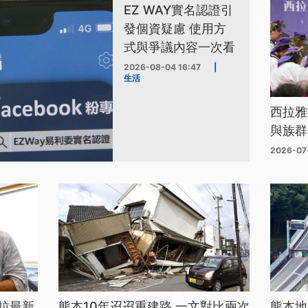
EZ WAY實名認證引
發個資疑慮 使用方
式與爭議內容一次看
2026-08-04 16:47
|
生活
西拉雅
與族群
2026-07
拉最新
熊本10年迢迢重建路 一文對比兩次
熊本地