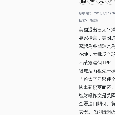
發布時間：
2018/3/8 19:3
徐家仁/編譯
美國退出泛太平洋
專家揚言，美國
家認為各國還是
在地，大批反全
不該簽這個TPP
後無法向祖先一樣
「跨太平洋夥伴全
國重新協商而來
智財權條文是美
金屬進口關稅、
表現。 智利聖