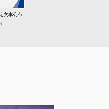
協定文本公布
員
...