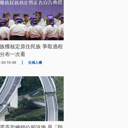
族獲核定原住民族 爭取過程
分布一次看
-30 15:46
|
社福人權
震高架橋錯位卻沒垮 是「防