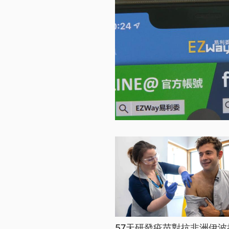
57天研發疫苗對抗非洲伊波