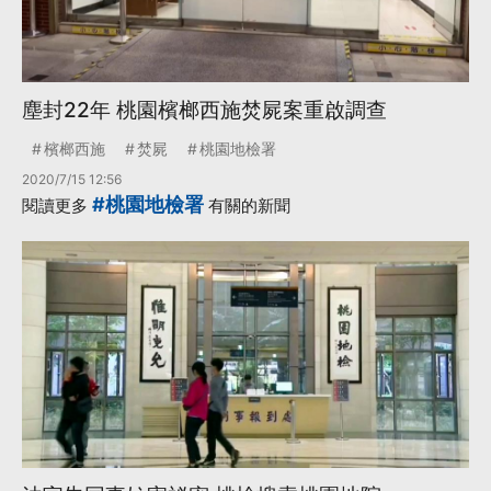
塵封22年 桃園檳榔西施焚屍案重啟調查
檳榔西施
焚屍
桃園地檢署
2020/7/15 12:56
#桃園地檢署
閱讀更多
有關的新聞