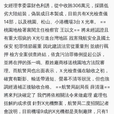
女經理李委霖財色利誘，從中收賄306萬元，採購低
劣大陸組裝，偽裝成日本製成，目前共有X光檢查儀
14部，以及桃園、松山、小港機場3台Ｘ光車。 ==
桃園地檢署襄閱主任檢察官 王以文== 將未經認證且
有重大瑕疵的 X光引進台灣地區 戕害飛航安全及國土
保安 犯罪情節嚴重 因此建請法官從重量刑 並續行羈
押 檢方全案偵查終結，依貪污治罪條例提起公訴，
並將在押的孫一鳴、蔡姓廠商移送桃園地方法院審
理。而航警局也出面表示，Ｘ光檢查儀在驗收之初，
確實有斷影、輸送帶過短、螢幕不清等狀況，但也強
調經過補正後驗收合格。 ==航警局副局長 薛清蓮==
將來判決確定了 我們將依相關法令來做處理 處理包
括解約或求償 針對X光機弊案，航警局二度招開記者
會說明，目前機場9成的X光機都是美制廠牌，只有1