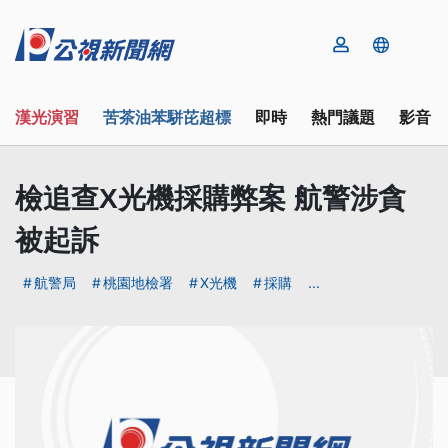
漢光演習
苦茶油苯駢芘超標
即時
熱門議題
影音
檢追查X光機採購弊案 航警涉貪
被起訴
航警局
桃園地檢署
X光機
採購
...