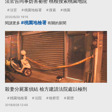
法官告同事妨害祕密 桃檢搜索桃園地院
法官
桃園地檢署
搜索
桃園
2020/6/20 19:16
#桃園地檢署
閱讀更多
有關的新聞
殺妻分屍案偵結 檢方建請法院處以極刑
桃園地檢署
法院
檢察官
屍體
2018/9/26 12:49