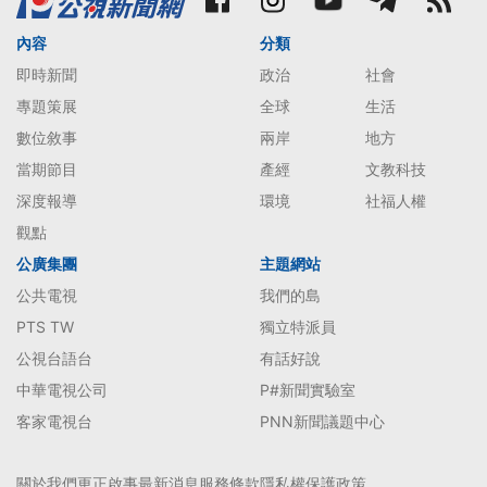
內容
分類
即時新聞
政治
社會
專題策展
全球
生活
數位敘事
兩岸
地方
當期節目
產經
文教科技
深度報導
環境
社福人權
觀點
公廣集團
主題網站
公共電視
我們的島
PTS TW
獨立特派員
公視台語台
有話好說
中華電視公司
P#新聞實驗室
客家電視台
PNN新聞議題中心
關於我們
更正啟事
最新消息
服務條款
隱私權保護政策