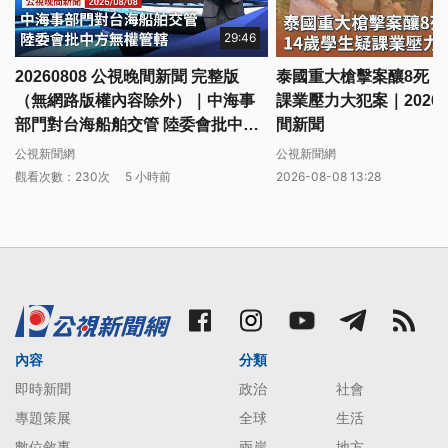
29:46
20260808 公視晚間新聞 完整版
泰國重大槍擊案釀8死 1
（無網路版權內容除外）｜中海事
課業壓力大犯案｜20260
部門對台海船舶交管 陸委會批中方
間新聞
無權管轄
公視新聞網
公視新聞網
觀看次數：230次
5 小時前
2026-08-08 13:28
內容
分類
即時新聞
政治
社會
專題策展
全球
生活
數位敘事
兩岸
地方