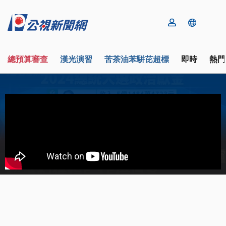
總預算審查
漢光演習
苦茶油苯駢芘超標
即時
熱門