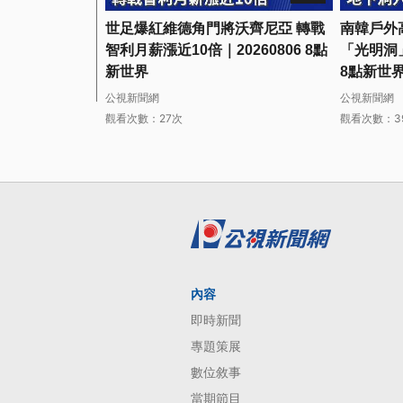
世足爆紅維德角門將沃齊尼亞 轉戰
南韓戶外高
智利月薪漲近10倍｜20260806 8點
「光明洞」
新世界
8點新世
公視新聞網
公視新聞網
觀看次數：27次
觀看次數：3
內容
即時新聞
專題策展
數位敘事
當期節目