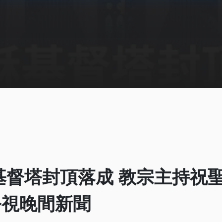
基督塔封頂落成 教宗主持祝
1 公視晚間新聞