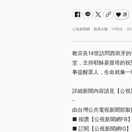
讚
公視新聞網
觀看次數：1765次
20
教宗良14世訪問西班牙
堂，主持耶穌基督塔的祝
事提醒眾人，生命就像一
詳細新聞內容請見【公視
-
由台灣公共電視新聞部製
■ 按讚【公視新聞網FB】http
■ 訂閱【公視新聞網IG】 http