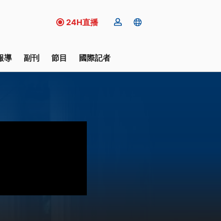
24H直播
報導
副刊
節目
國際記者