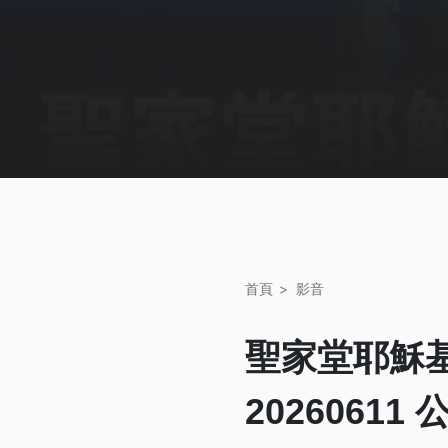
首頁
影音
聖家堂耶穌
2026061