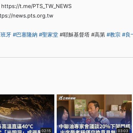
ps://t.me/PTS_TW_NEWS
/news.pts.org.tw
西班牙
#巴塞隆納
#聖家堂
#耶穌基督塔 #高第
#教宗
#良
02:15
03:03