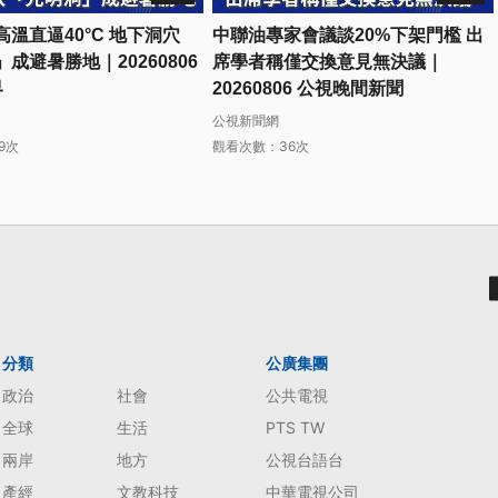
溫直逼40°C 地下洞穴
中聯油專家會議談20%下架門檻 出
成避暑勝地｜20260806
席學者稱僅交換意見無決議｜
界
20260806 公視晚間新聞
公視新聞網
9次
觀看次數：36次
分類
公廣集團
政治
社會
公共電視
全球
生活
PTS TW
兩岸
地方
公視台語台
產經
文教科技
中華電視公司