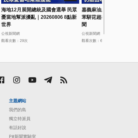
海地12月展開總統及國會選舉 民眾
嘉義麻油廠低溫焙炒苦茶油
憂當地幫派擾亂｜20260806 8點新
苯駢芘超標｜20260806
世界
聞
公視新聞網
公視新聞網
觀看次數：29次
觀看次數：69次
主題網站
我們的島
獨立特派員
有話好說
P#新聞實驗室