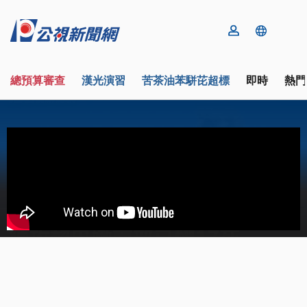
總預算審查
漢光演習
苦茶油苯駢芘超標
即時
熱門