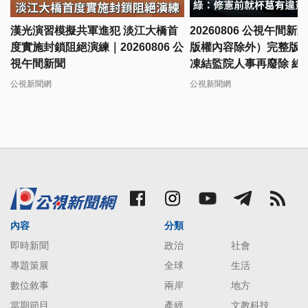
漢光演習模擬共軍進犯 淡江大橋首
20260806 公視午間新
度實施封鎖阻絕演練｜20260806 公
版權內容除外）完整版
視午間新聞
凍結監院人事再廢除 綠
杯葛有違憲疑慮
公視新聞網
公視新聞網
內容
分類
即時新聞
政治
社會
專題策展
全球
生活
數位敘事
兩岸
地方
當期節目
產經
文教科技