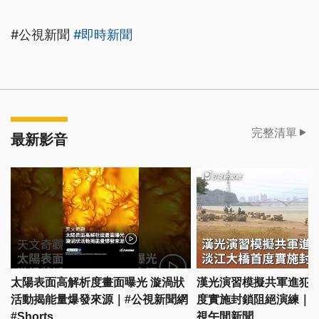
#公視新聞
#即時新聞
完整清單
最新影音
太陽表面高解析度畫面曝光 漩渦狀
漢光演習模擬共軍進犯 
活動揭能量爆發來源｜#公視新聞網
度實施封鎖阻絕演練｜202
#Shorts
視午間新聞