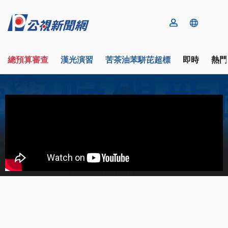
總預算審查
漢光演習
苦茶油苯駢芘超標
即時
熱門