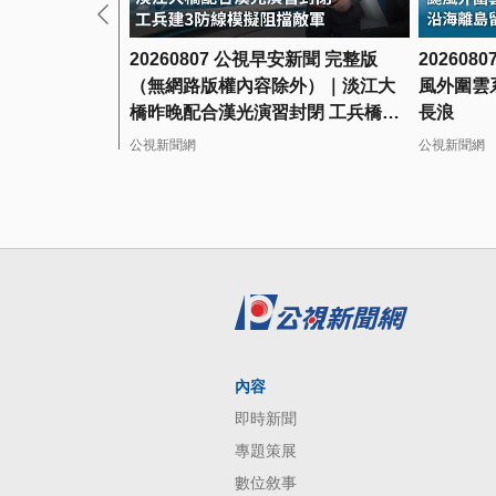
20260807 公視早安新聞 完整版
20260
（無網路版權內容除外）｜淡江大
風外圍雲
橋昨晚配合漢光演習封閉 工兵橋上
長浪
建3防線模擬阻敵
公視新聞網
公視新聞網
內容
即時新聞
專題策展
數位敘事