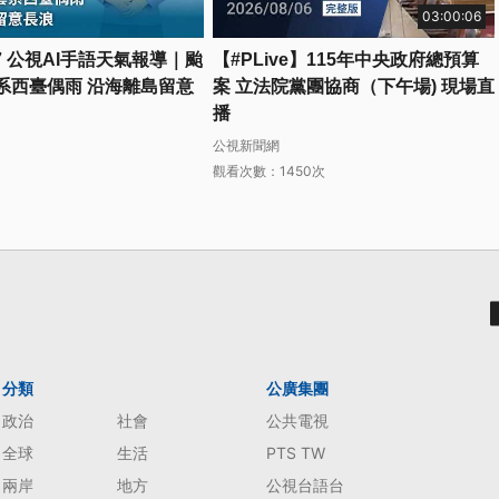
03:00:06
807 公視AI手語天氣報導｜颱
【#PLive】115年中央政府總預算
系西臺偶雨 沿海離島留意
案 立法院黨團協商（下午場) 現場直
播
公視新聞網
觀看次數：1450次
分類
公廣集團
政治
社會
公共電視
全球
生活
PTS TW
兩岸
地方
公視台語台