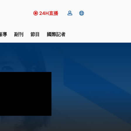
24H直播
報導
副刊
節目
國際記者