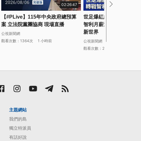
02:26:47
【#PLive】115年中央政府總預算
世足爆紅維德角門將沃齊尼
案 立法院黨團協商 現場直播
智利月薪漲近10倍｜20260
新世界
公視新聞網
觀看次數：1364次
1 小時前
公視新聞網
觀看次數：27次
5 小時前
主題網站
我們的島
獨立特派員
有話好說