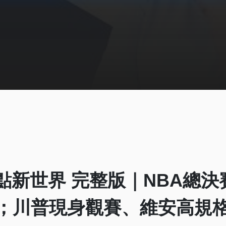
9 8點新世界 完整版｜NBA總
戰；川普現身觀賽、維安高規