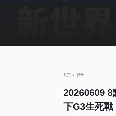
首頁
影音
2026060
下G3生死