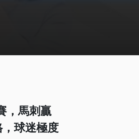
決賽，馬刺贏
格，球迷極度