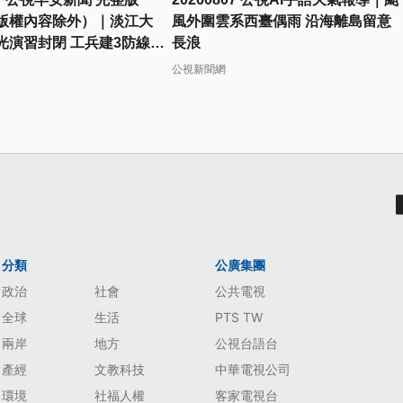
版權內容除外）｜淡江大
風外圍雲系西臺偶雨 沿海離島留意
光演習封閉 工兵建3防線模
長浪
軍
公視新聞網
分類
公廣集團
政治
社會
公共電視
全球
生活
PTS TW
兩岸
地方
公視台語台
產經
文教科技
中華電視公司
環境
社福人權
客家電視台