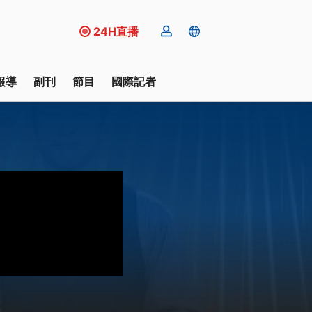
24H直播
報導
副刊
節目
國際記者