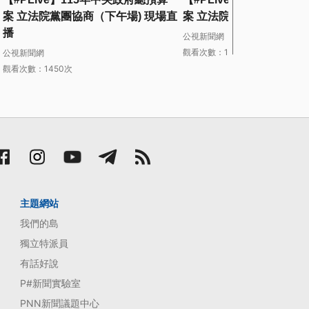
案 立法院黨團協商（下午場) 現場直
案 立法院黨團協商 現場
播
公視新聞網
觀看次數：1364次
2 小時前
公視新聞網
觀看次數：1450次
主題網站
我們的島
獨立特派員
有話好說
P#新聞實驗室
PNN新聞議題中心