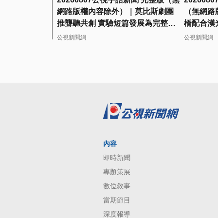
網路版權內容除外）｜莫比斯劇團
（無網路
推聾聽共創 實驗短篇發展為完整演
橋配合漢
出
擬阻擋敵
公視新聞網
公視新聞網
內容
即時新聞
專題策展
數位敘事
當期節目
深度報導