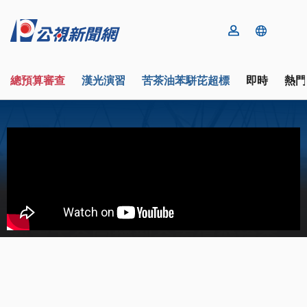
總預算審查
漢光演習
苦茶油苯駢芘超標
即時
熱門