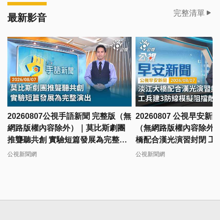
完整清單
最新影音
20260807公視手語新聞 完整版（無
20260807 公視早安新
網路版權內容除外）｜莫比斯劇團
（無網路版權內容除外
推聾聽共創 實驗短篇發展為完整演
橋配合漢光演習封閉 工
出
擬阻擋敵軍
公視新聞網
公視新聞網