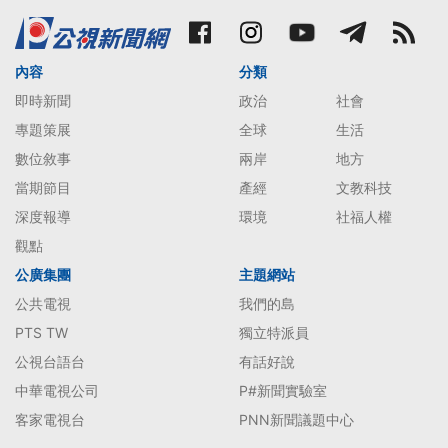
內容
分類
即時新聞
政治
社會
專題策展
全球
生活
數位敘事
兩岸
地方
當期節目
產經
文教科技
深度報導
環境
社福人權
觀點
公廣集團
主題網站
公共電視
我們的島
PTS TW
獨立特派員
公視台語台
有話好說
中華電視公司
P#新聞實驗室
客家電視台
PNN新聞議題中心