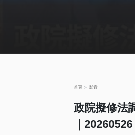
首頁
影音
政院擬修法調
｜202605