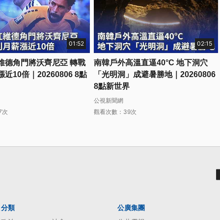
01:52
02:15
維德角門將沃齊尼亞 轉戰
南韓戶外高溫直逼40°C 地下洞穴
近10倍｜20260806 8點
「光明洞」成避暑勝地｜20260806
8點新世界
公視新聞網
7次
觀看次數：39次
分類
公廣集團