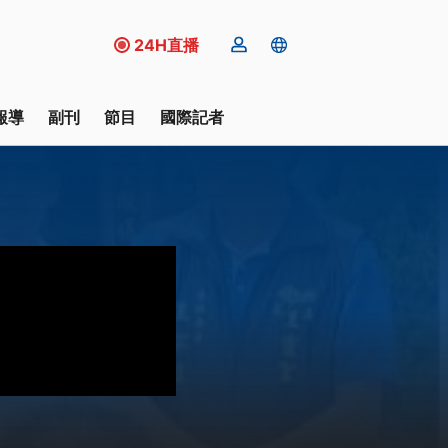
24H直播
報導
副刊
節目
國際記者