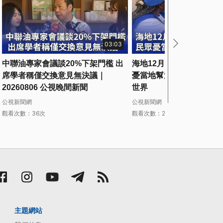
03:03
中聯油專家會議談20%下架門檻 出
海地12月展開總統及國會
席學者稱僅交換意見無決議｜
憂當地幫派擾亂｜202608
20260806 公視晚間新聞
世界
公視新聞網
公視新聞網
觀看次數：36次
觀看次數：29次
主題網站