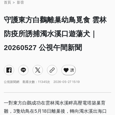
首頁
影音
守護東方白鸛離巢幼鳥覓食 雲林
防疫所誘捕濁水溪口遊蕩犬｜
20260527 公視午間新聞
讚
公視新聞網
觀看次數：11345次
2026-05-27 15:19
一對東方白鸛成功在雲林濁水溪畔高壓電塔築巢育
雛，3隻幼鳥在5月18日離巢後，轉向濁水溪出海口