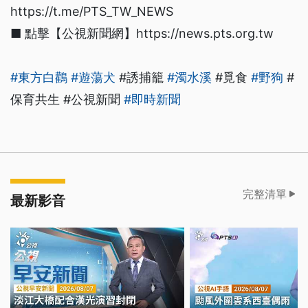
https://t.me/PTS_TW_NEWS
■ 點擊【公視新聞網】https://news.pts.org.tw
#東方白鸛
#遊蕩犬
#誘捕籠
#濁水溪
#覓食
#野狗
#
保育共生 #公視新聞
#即時新聞
完整清單
最新影音