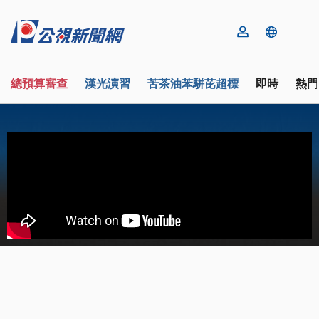
總預算審查
漢光演習
苦茶油苯駢芘超標
即時
熱門