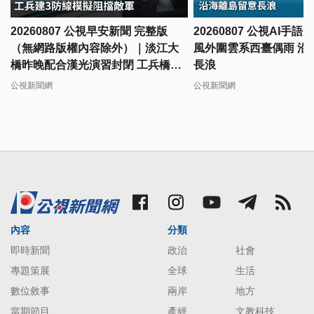
20260807 公視早安新聞 完整版
20260807 公視AI手
（無網路版權內容除外）｜淡江大
風外圍雲系西臺偶雨 沿
橋昨晚配合漢光演習封閉 工兵橋上
長浪
建3防線模擬阻敵
公視新聞網
公視新聞網
內容
分類
即時新聞
政治
社會
專題策展
全球
生活
數位敘事
兩岸
地方
當期節目
產經
文教科技