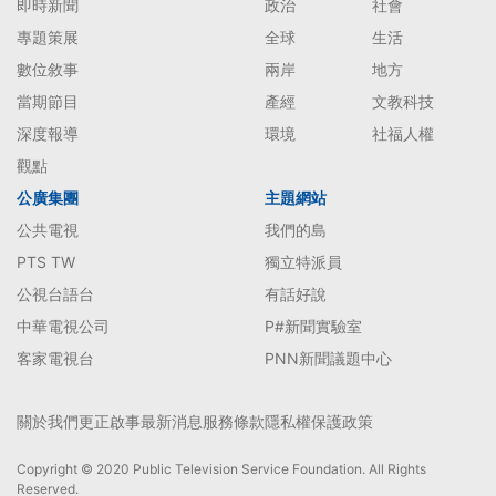
即時新聞
政治
社會
專題策展
全球
生活
數位敘事
兩岸
地方
當期節目
產經
文教科技
深度報導
環境
社福人權
觀點
公廣集團
主題網站
公共電視
我們的島
PTS TW
獨立特派員
公視台語台
有話好說
中華電視公司
P#新聞實驗室
客家電視台
PNN新聞議題中心
關於我們
更正啟事
最新消息
服務條款
隱私權保護政策
Copyright © 2020 Public Television Service Foundation. All Rights
Reserved.