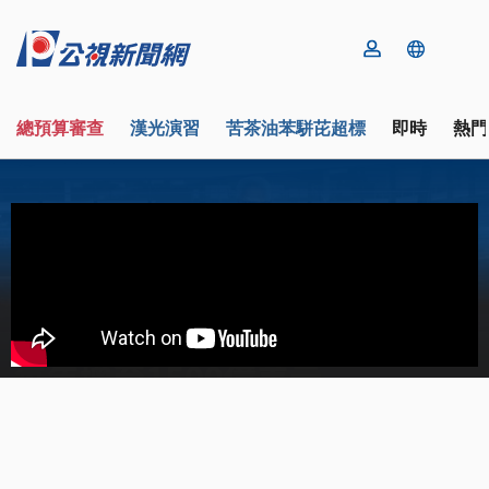
總預算審查
漢光演習
苦茶油苯駢芘超標
即時
熱門