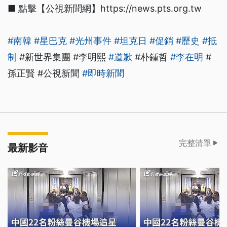
■ 點擊【公視新聞網】https://news.pts.org.tw
#南韓
#星巴克
#光州事件
#坦克日
#促銷
#歷史
#抵
制
#新世界集團 #李明熙
#道歉
#朴鍾哲
#李在明
#
孫正賢 #公視新聞
#即時新聞
完整清單
最新影音