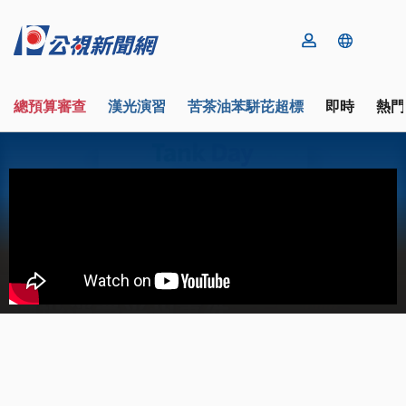
總預算審查
漢光演習
苦茶油苯駢芘超標
即時
熱門