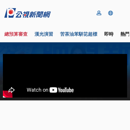
總預算審查
漢光演習
苦茶油苯駢芘超標
即時
熱門