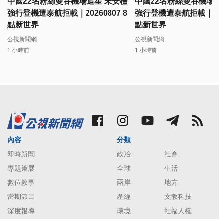
中國22名粉絲曼谷機場追星 未安檢
中國22名粉絲曼谷機場
強行登機遭泰航拒載｜20260807 8
強行登機遭泰航拒載｜2026
點新世界
點新世界
公視新聞網
公視新聞網
1 小時前
1 小時前
內容
分類
即時新聞
政治
社會
專題策展
全球
生活
數位敘事
兩岸
地方
當期節目
產經
文教科技
深度報導
環境
社福人權