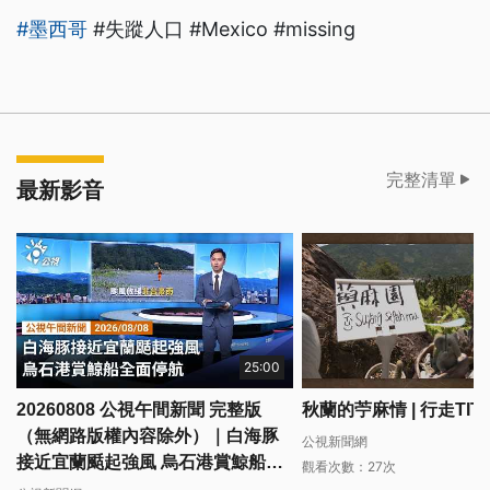
#墨西哥
#失蹤人口 #Mexico #missing
完整清單
最新影音
25:00
20260808 公視午間新聞 完整版
秋蘭的苧麻情 | 行走TIT
（無網路版權內容除外）｜白海豚
公視新聞網
接近宜蘭颳起強風 烏石港賞鯨船全
觀看次數：27次
面停航