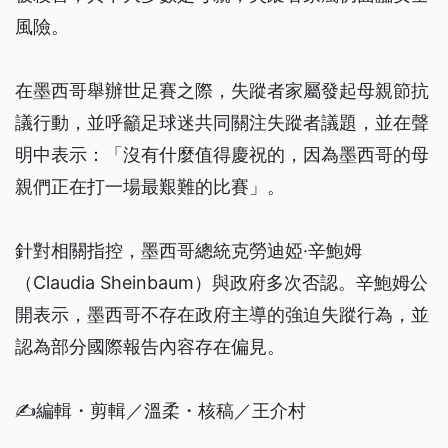
風險。
在墨西哥舉辦世足賽之際，失蹤者家屬發起母親節抗
議行動，並呼籲足球迷共同關注失蹤者議題，並在聲
明中表示：「沒有什麼值得慶祝的，因為墨西哥的母
親們正在打一場最艱難的比賽」。
針對相關指控，墨西哥總統克勞迪婭·辛鮑姆
（Claudia Sheinbaum）與政府多次否認。辛鮑姆公
開表示，墨西哥不存在政府主導的強迫失蹤行為，並
認為部分國際報告內容存在偏見。
✍️編輯・剪輯／溫柔・核稿／王介村