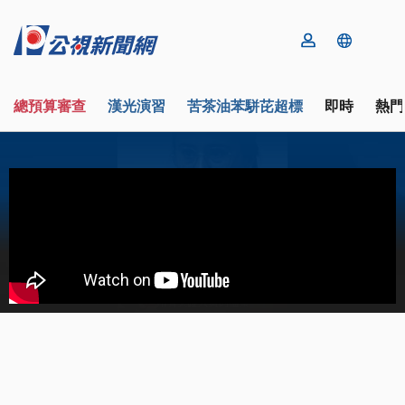
總預算審查
漢光演習
苦茶油苯駢芘超標
即時
熱門