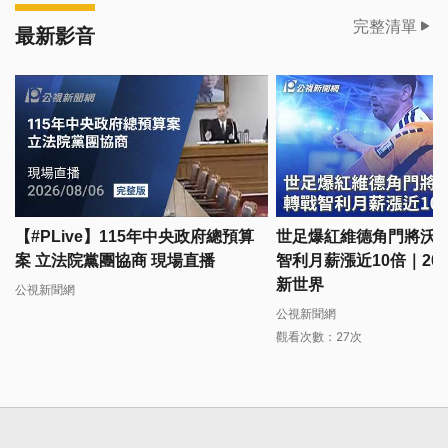
完整清單
最新影音
【#PLive】115年中央政府總預算
世足爆紅維德角門將沃齊
案 立法院黨團協商 現場直播
智利月薪漲近10倍｜2026
新世界
公視新聞網
公視新聞網
觀看次數：27次