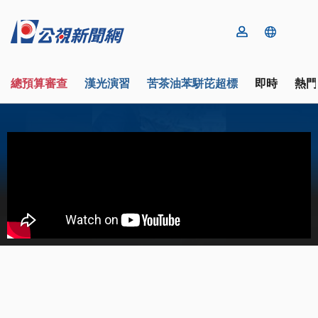
總預算審查
漢光演習
苦茶油苯駢芘超標
即時
熱門