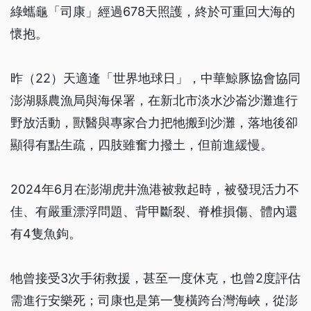
綠蠵龜「司康」經過678天照護，終於可重回大海的
懷抱。
昨（22）天適逢「世界地球日」，中華鯨豚協會協同
澎湖縣農漁局與海保署，在新北市淡水沙崙沙灘進行
野放活動，獸醫與專家合力把牠搬到沙灘，落地後卻
顯得有點生疏，四肢雖奮力撥土，但前進緩慢。
2024年6月在澎湖虎井漁港被救起時，被發現活力不
佳、有嚴重漂浮問題、背甲斷裂、脊椎損傷、體內還
有4隻魚鉤。
牠曾接受3次手術救援，甚至一度休克，也曾2度評估
需進行安樂死；司康也是第一隻橫跨台灣海峽，從澎