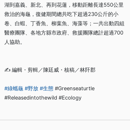
湖到嘉義、新北、再到花蓮，移動距離長達550公里
救治的海龜，復健期間總共吃下超過230公斤的小
卷、白蝦、丁香魚、柳葉魚、海藻等；一共出動四組
醫療團隊、各地方縣市政府、救援團隊總計超過700
人協助。
✍️ 編輯・剪輯／陳廷威・核稿／林阡郡
#綠蠵龜
#野放
#生態
#Greenseaturtle
#Releasedintothewild #Ecology