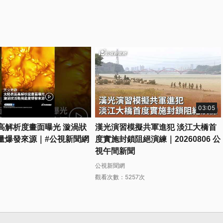
03:05
高解析度畫面曝光 漩渦狀
漢光演習模擬共軍進犯 淡江大橋首
量爆發來源｜#公視新聞網
度實施封鎖阻絕演練｜20260806 公
視午間新聞
公視新聞網
觀看次數：5257次