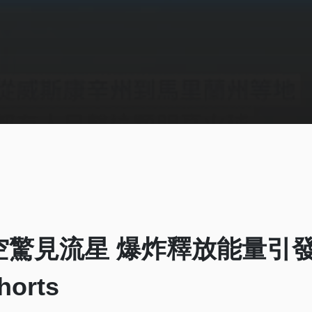
空驚見流星 爆炸釋放能量引發
orts