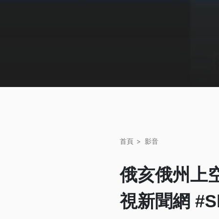
首頁
影音
俄亥俄州上
視新聞網 #Sh