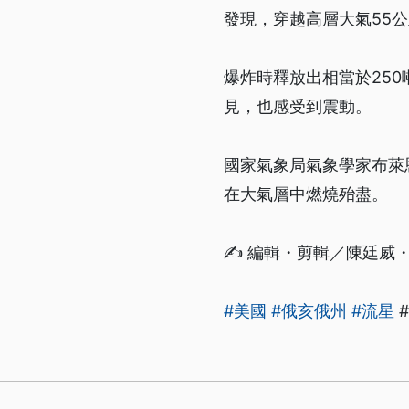
發現，穿越高層大氣55公里
爆炸時釋放出相當於25
見，也感受到震動。
國家氣象局氣象學家布萊恩米
在大氣層中燃燒殆盡。
✍️ 編輯・剪輯／陳廷威
#美國
#俄亥俄州
#流星
#