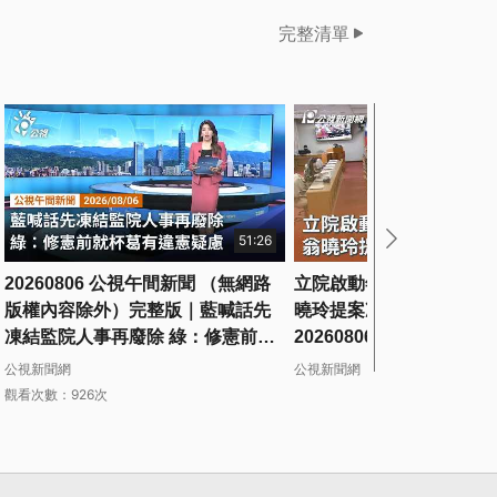
完整清單
51:26
20260806 公視午間新聞 （無網路
立院啟動年度總預算第二輪
版權內容除外）完整版｜藍喊話先
曉玲提案凍結卓榮泰薪資
凍結監院人事再廢除 綠：修憲前就
20260806 公視午間新聞
杯葛有違憲疑慮
公視新聞網
公視新聞網
觀看次數：926次