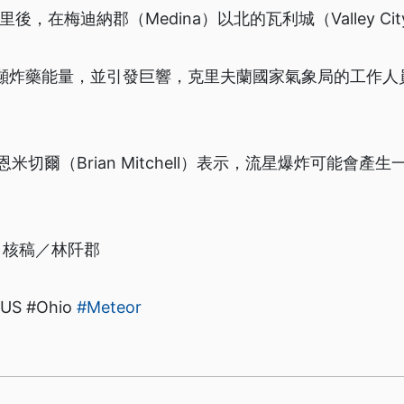
後，在梅迪納郡（Medina）以北的瓦利城（Valley C
0噸炸藥能量，並引發巨響，克里夫蘭國家氣象局的工作人
切爾（Brian Mitchell）表示，流星爆炸可能會產
・核稿／林阡郡
US #Ohio
#Meteor