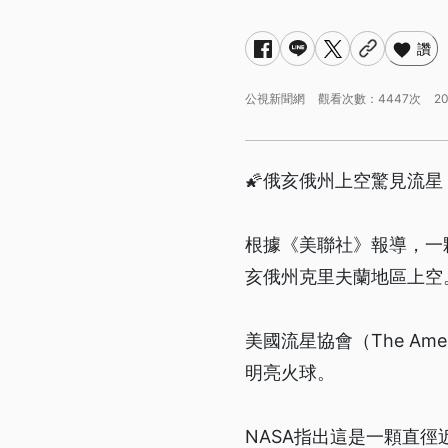
讚
公視新聞網
觀看次數：4447次
20
🌠俄亥俄州上空驚見流星
根據《美聯社》報導，一顆
亥俄州克里夫蘭地區上空
美國流星協會（The Ame
明亮火球。
NASA指出這是一顆直徑近