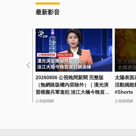
最新影音
20260806 公視晚間新聞 完整版
太陽表面
（無網路版權內容除外）｜漢光演
活動揭能
習模擬共軍進犯 淡江大橋今晚首度
#Shorts
封鎖演練
公視新聞網
公視新聞網