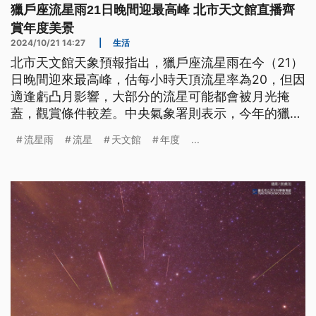
獵戶座流星雨21日晚間迎最高峰 北市天文館直播齊
賞年度美景
2024/10/21 14:27
|
生活
北市天文館天象預報指出，獵戶座流星雨在今（21）
日晚間迎來最高峰，估每小時天頂流星率為20，但因
適逢虧凸月影響，大部分的流星可能都會被月光掩
蓋，觀賞條件較差。中央氣象署則表示，今年的獵戶
座流星雨將持續到11月7日止，民眾除可至戶外光害
流星雨
流星
天文館
年度
...
較少處欣賞天文美景外，也可透過北市天文館直播線
上觀星。