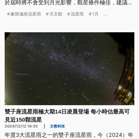
於屆時將不會受到月光影響，觀星條件極佳，建議民
眾可選在3日入夜後至4日午夜這段期間，至無光害、
象限儀座流星雨
天文館
流星雨
1月
...
視野開闊的地點，以肉眼捕捉年度首場天文美景。
雙子座流星雨極大期14日凌晨登場 每小時估最高可
見近150顆流星
2024/12/12 16:35
|
文教科技
年度3大流星雨之一的雙子座流星雨，今（2024）年