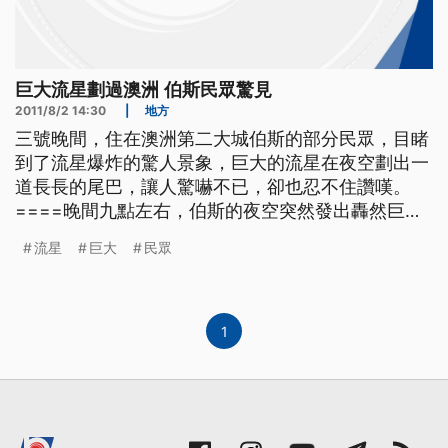
巨大流星劃過澳洲 伯斯民眾驚見
2011/8/2 14:30
|
地方
三號晚間，住在澳洲第二大城伯斯的部分民眾，目睹
到了流星爆炸的驚人景象，巨大的流星在夜空劃出一
道長長的尾巴，讓人驚嚇不已，卻也忍不住讚嘆。
====晚間九點左右，伯斯的夜空突然發出轟然巨
響，一名手持家用攝影機的民眾，立刻發現在天際，
流星
巨大
民眾
劃過了一顆碩大無比的閃亮流星，不但發出了巨大的
火光和音爆聲響，甚至還造成地面的震動，引起民眾
驚嚇。不過據天文學家指出，這一顆流星頂多只有一
顆籃球大小，讓大家虛驚了一
1