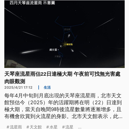
天琴座流星雨估22日達極大期 午夜前可找無光害處
肉眼觀測
2025/4/21 17:12
|
生活
每年4月中旬到月底出現的天琴座流星雨，北市天文
館預估今（2025）年的活躍期將在明（22）日達到
極大期，當天自晚間9時後流星數量將逐漸增多，且
有機會欣賞到火流星的身影。北市天文館表示，此次
流星雨可用肉眼觀賞，提醒民眾可趁著午夜前，找個
流星雨
天文館
水星
流星
...