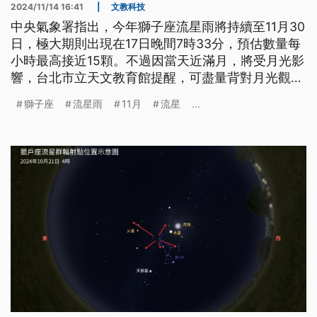
2024/11/14 16:41
|
文教科技
中央氣象署指出，今年獅子座流星雨將持續至11月30
日，極大期則出現在17日晚間7時33分，預估數量每
小時最高接近15顆。不過因當天近滿月，將受月光影
響，台北市立天文教育館提醒，可盡量背對月光觀
賞，避開海邊水氣旺盛之處、城市等受光害影響區
獅子座
流星雨
11月
流星
...
域。