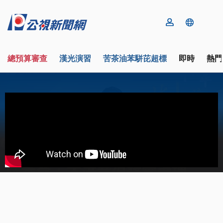
總預算審查
漢光演習
苦茶油苯駢芘超標
即時
熱門