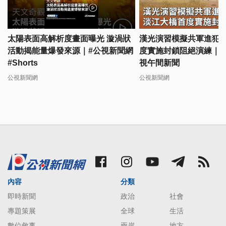
太陽表面高解析度畫面曝光 漩渦狀
漢光演習模擬共軍進犯 
活動揭能量爆發來源｜#公視新聞網
度實施封鎖阻絕演練｜202
#Shorts
視午間新聞
公視新聞網
公視新聞網
內容
分類
即時新聞
政治
社會
專題策展
全球
生活
數位敘事
兩岸
地方