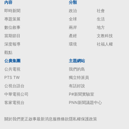
內容
分類
即時新聞
政治
社會
專題策展
全球
生活
數位敘事
兩岸
地方
當期節目
產經
文教科技
深度報導
環境
社福人權
觀點
公廣集團
主題網站
公共電視
我們的島
PTS TW
獨立特派員
公視台語台
有話好說
中華電視公司
P#新聞實驗室
客家電視台
PNN新聞議題中心
關於我們
更正啟事
最新消息
服務條款
隱私權保護政策