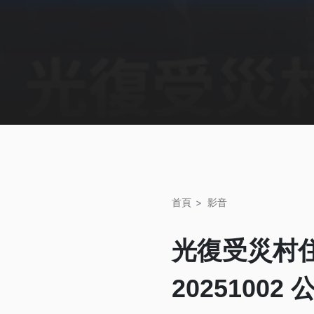
首頁
影音
光復受災村
2025100