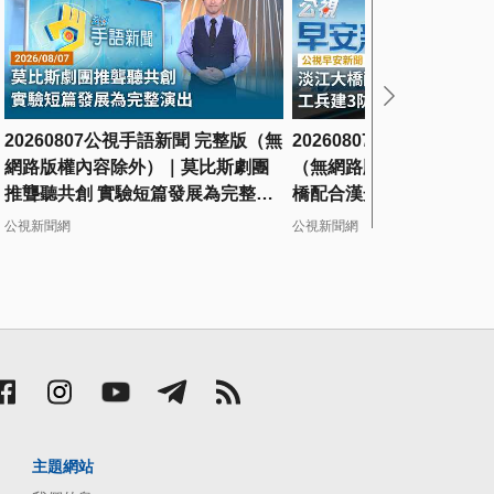
20260807公視手語新聞 完整版（無
20260807 公視早安新聞
網路版權內容除外）｜莫比斯劇團
（無網路版權內容除外）
推聾聽共創 實驗短篇發展為完整演
橋配合漢光演習封閉 工兵
出
擬阻擋敵軍
公視新聞網
公視新聞網
主題網站