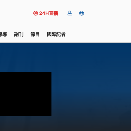
24H直播
報導
副刊
節目
國際記者