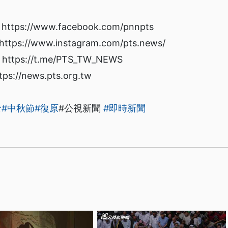
s://www.facebook.com/pnnpts
://www.instagram.com/pts.news/
ps://t.me/PTS_TW_NEWS
/news.pts.org.tw
淤
#中秋節
#復原
#公視新聞
#即時新聞