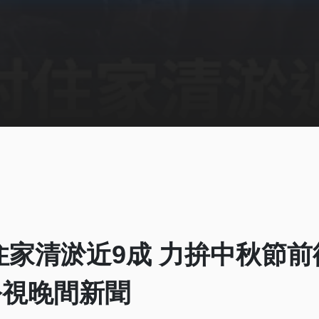
住家清淤近9成 力拚中秋節前
2 公視晚間新聞