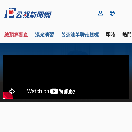
總預算審查
漢光演習
苦茶油苯駢芘超標
即時
熱門