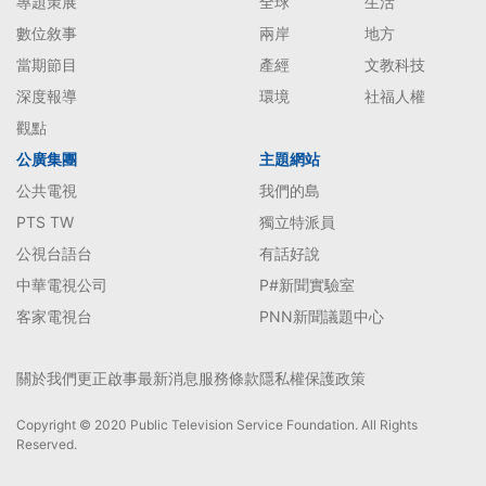
專題策展
全球
生活
數位敘事
兩岸
地方
當期節目
產經
文教科技
深度報導
環境
社福人權
觀點
公廣集團
主題網站
公共電視
我們的島
PTS TW
獨立特派員
公視台語台
有話好說
中華電視公司
P#新聞實驗室
客家電視台
PNN新聞議題中心
關於我們
更正啟事
最新消息
服務條款
隱私權保護政策
Copyright © 2020 Public Television Service Foundation. All Rights
Reserved.