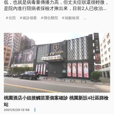
低，也就是病毒量傳播力高，但丈夫症狀還很輕微，
是院內進行陪病者採檢才揪出來，目前2人已收治隔
離病房治療中。 消毒人員全副武裝穿著隔離衣，戴
住院
確診個案
聯合醫院
核酸檢測
...
上防護面罩來回不停噴灑進行清消作業，因為北市聯
合醫院又出現院內確診個案，院方證實，在仁愛院區
染疫的是婦產科病房的住院患者和她的先生，患者在
5月上旬住院前採檢為陰
桃園酒店小姐接觸苗栗個案確診 桃園新設4社區篩檢
站
2021/5/20 12:56
|