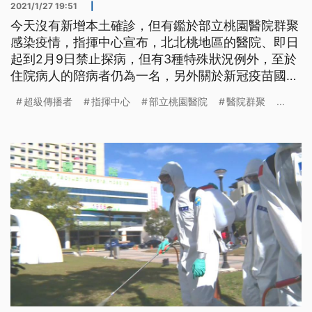
2021/1/27 19:51
|
今天沒有新增本土確診，但有鑑於部立桃園醫院群聚
感染疫情，指揮中心宣布，北北桃地區的醫院、即日
起到2月9日禁止探病，但有3種特殊狀況例外，至於
住院病人的陪病者仍為一名，另外關於新冠疫苗國外
購買進度，指揮官陳時中強調，目前按照相關購買程
超級傳播者
指揮中心
部立桃園醫院
醫院群聚
...
序進行中。 部立桃園醫院爆發新冠肺炎院內感染事
件後，指揮中心宣布調整醫療院所門禁及人員管制措
施，即日起到2月9日止，北北桃地區所轄醫院，停止
開放探病，住院病人之陪病者仍