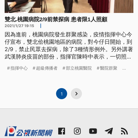
雙北.桃園病院2/9前禁探病 患者限1人照顧
2021/1/27 19:15
|
因為進前，桃園病院發生群聚感染，疫情指揮中心今
仔宣布，雙北佮桃園地區的病院，對今仔日開始，到
2/9，禁止民眾去探病，除了3種情形例外。另外講著
武漢肺炎疫苗的部份，指揮官陳時中表示，一切照購
買的程序，當咧進行當中。 在部立桃園醫院爆發新
指揮中心
超級傳播者
部立桃園醫院
醫院群聚
...
冠肺炎院內感染事件後，指揮中心宣布調整醫療院所
門禁及人員管制措施，即日起到2月9號止，北北桃地
區所轄醫院，停止開放探病，住院病人之陪病者仍為
1名，但有3種情形例外。
1