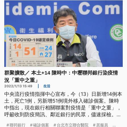
群聚擴散／ 本土+14 陳時中：中壢聯邦銀行染疫情
況「重中之重」
2022/1/13 15:49
|
生活
中央流行疫情指揮中心宣布，今（13）日新增14例本
土，死亡1例，另新增51例境外移入確診個案。陳時
中指出，現在銀行相關聯案對疫情是「重中之重」，
呼籲收到防疫簡訊、鄰近銀行的民眾，儘速採檢。另
台北市立聯合醫院仁愛院區也出現1名護理師確診，
聯邦銀行
確診個案
台北市立聯合醫院
居服員
...