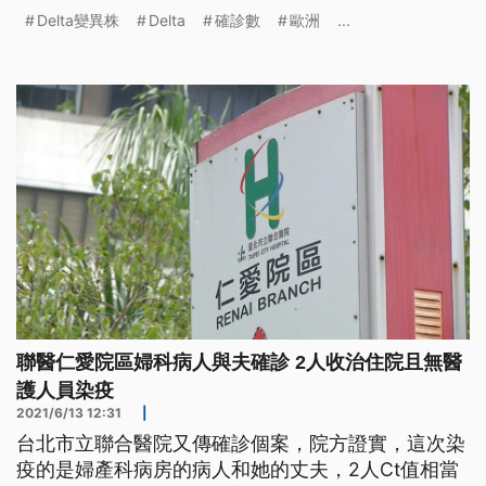
25%，白宮將派專家小組深入疫區。以色列則出現近
Delta變異株
Delta
確診數
歐洲
...
三個月確診新高，當局推動要為兒少施打疫苗。歐洲
疫情出現反彈。世界衛生組織1日表示，過去一週歐
洲新冠確診數上升了10%，終結之前連續10週確診持
續減少的好表現
聯醫仁愛院區婦科病人與夫確診 2人收治住院且無醫
護人員染疫
2021/6/13 12:31
|
台北市立聯合醫院又傳確診個案，院方證實，這次染
疫的是婦產科病房的病人和她的丈夫，2人Ct值相當