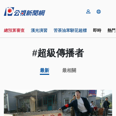
總預算審查
漢光演習
苦茶油苯駢芘超標
即時
熱門
#超級傳播者
最新
最相關