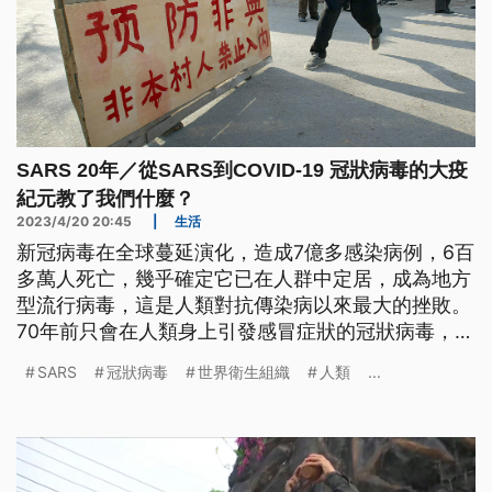
SARS 20年／從SARS到COVID-19 冠狀病毒的大疫
紀元教了我們什麼？
2023/4/20 20:45
|
生活
新冠病毒在全球蔓延演化，造成7億多感染病例，6百
多萬人死亡，幾乎確定它已在人群中定居，成為地方
型流行病毒，這是人類對抗傳染病以來最大的挫敗。
70年前只會在人類身上引發感冒症狀的冠狀病毒，在
20年前首度演化成致命的SARS，之後每隔不到10
SARS
冠狀病毒
世界衛生組織
人類
...
年，不同冠狀病毒又再引發更大的瘟疫。中研院流行
病學專家何美鄉認為，未來新的疫情必將再起，全球
性防疫策略已是人類刻不容緩的課題。