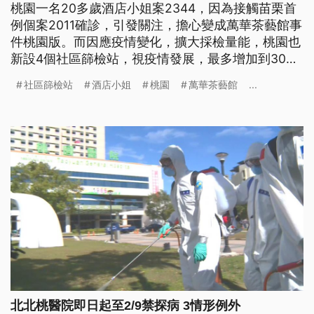
桃園一名20多歲酒店小姐案2344，因為接觸苗栗首
例個案2011確診，引發關注，擔心變成萬華茶藝館事
件桃園版。而因應疫情變化，擴大採檢量能，桃園也
新設4個社區篩檢站，視疫情發展，最多增加到30
個。 消毒水朝酒店門口大量噴灑，桃園一名20多歲
社區篩檢站
酒店小姐
桃園
萬華茶藝館
...
酒店小姐案2344，因為接觸苗栗首例個案2011確
診，引發關注，有民眾擔心她成為超級傳播者，變成
萬華茶藝館事件桃園版。 桃園市長鄭文燦強調：
「已
北北桃醫院即日起至2/9禁探病 3情形例外