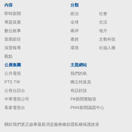
內容
分類
即時新聞
政治
社會
專題策展
全球
生活
數位敘事
兩岸
地方
當期節目
產經
文教科技
深度報導
環境
社福人權
觀點
公廣集團
主題網站
公共電視
我們的島
PTS TW
獨立特派員
公視台語台
有話好說
中華電視公司
P#新聞實驗室
客家電視台
PNN新聞議題中心
關於我們
更正啟事
最新消息
服務條款
隱私權保護政策