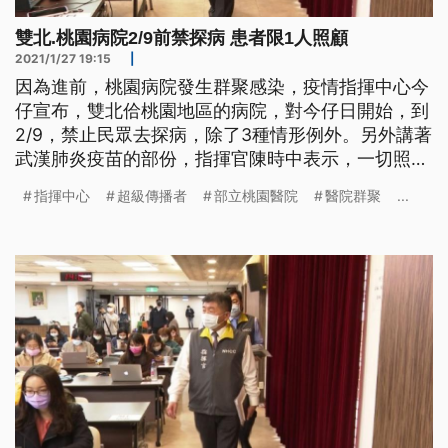
雙北.桃園病院2/9前禁探病 患者限1人照顧
2021/1/27 19:15
|
因為進前，桃園病院發生群聚感染，疫情指揮中心今
仔宣布，雙北佮桃園地區的病院，對今仔日開始，到
2/9，禁止民眾去探病，除了3種情形例外。另外講著
武漢肺炎疫苗的部份，指揮官陳時中表示，一切照購
買的程序，當咧進行當中。 在部立桃園醫院爆發新
指揮中心
超級傳播者
部立桃園醫院
醫院群聚
...
冠肺炎院內感染事件後，指揮中心宣布調整醫療院所
門禁及人員管制措施，即日起到2月9號止，北北桃地
區所轄醫院，停止開放探病，住院病人之陪病者仍為
1名，但有3種情形例外。