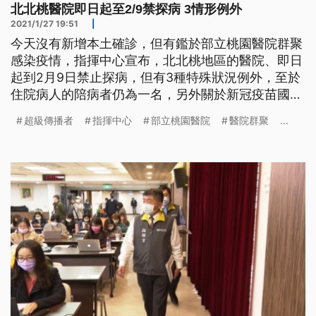
北北桃醫院即日起至2/9禁探病 3情形例外
2021/1/27 19:51
|
今天沒有新增本土確診，但有鑑於部立桃園醫院群聚
感染疫情，指揮中心宣布，北北桃地區的醫院、即日
起到2月9日禁止探病，但有3種特殊狀況例外，至於
住院病人的陪病者仍為一名，另外關於新冠疫苗國外
購買進度，指揮官陳時中強調，目前按照相關購買程
超級傳播者
指揮中心
部立桃園醫院
醫院群聚
...
序進行中。 部立桃園醫院爆發新冠肺炎院內感染事
件後，指揮中心宣布調整醫療院所門禁及人員管制措
施，即日起到2月9日止，北北桃地區所轄醫院，停止
開放探病，住院病人之陪病者仍