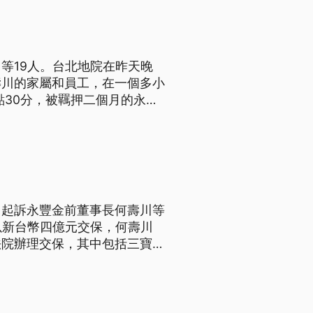
等19人。台北地院在昨天晚
壽川的家屬和員工，在一個多小
體提問，台北地院在昨天晚間十
和員工只花一個多小時，就湊齊
，起訴永豐金前董事長何壽川等
以新台幣四億元交保，何壽川
法院辦理交保，其中包括三寶建
制出境、出海及住居，並且在指