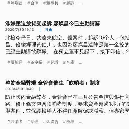
廖燦昌
合庫
董事長
起訴
...
以金融專業來服務企業，為我們的股東創造利益，為我
到日前台北地檢署在偵辦遠航
涉嫌壓迫放貸受起訴 廖燦昌今已主動請辭
2020/7/30 19:13
|
社會
北檢今仔日、共遠東航空、錢案件，起訴10个人，包
昌、佮總經理黃伯川，也因為廖燦昌這陣是第一金控
已經主動講欲辭職。 在獨立董事見證下，接下印信，2
庫前董事長廖燦昌，去年回鍋接任第一金董事長，還
廖燦昌
董事長
起訴
合庫
...
的專業，沒想到日前台北地檢署在偵辦遠航掏空案時
配合張綱維需求，層層向下
整飭金融弊端 金管會催生「吹哨者」制度
2018/4/19 19:49
|
防止國內金融弊案，金管會已在三月公告金控與銀行
路。修正條文包含吹哨者制度，要求資產超過1兆元的
舉案件，並保護檢舉人不得任意解僱或減薪。但專家
法實質保護吹哨者。 去年6月，永豐金董事長何壽川
吹哨者
治理
金管會
檢舉
...
金，遭檢方聲押禁見震驚各界，然而在違法事件曝光