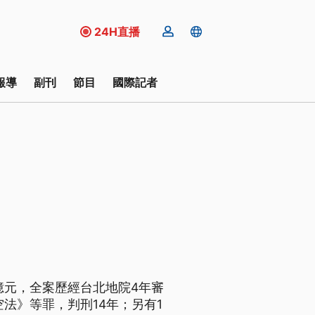
24H直播
報導
副刊
節目
國際記者
億元，全案歷經台北地院4年審
法》等罪，判刑14年；另有1