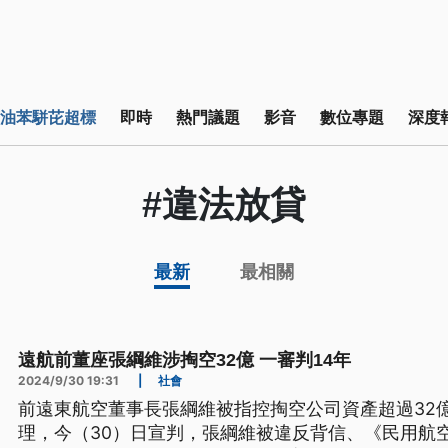
油苯駢芘超標
即時
熱門議題
影音
數位專題
深度
#違法放貸
最新
最相關
遠航前董座張綱維涉掏空32億 一審判14年
2024/9/30 19:31
|
社會
前遠東航空董事長張綱維被指控掏空公司資產超過32
理，今（30）日宣判，張綱維被違反背信、《民用航空