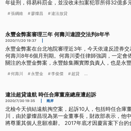
年徒刑，得易科罰金，並沒收未扣案犯罪所得32億多
張綱維
廖燦昌
違法放貸
永豐金弊案審理三年 何壽川違證交法判8年半
2020/11/20 19:37
|
永豐金弊案在台北地院審理近3年，今天依違反證券交
何壽川8年6個月刑期。何壽川委任律師強調，一定會
關注的永豐金弊案，永豐餘集團實際負責人，也是永豐
檢方起訴，檢方指控何壽川與三寶集團董事長李俊傑
何壽川
永豐金
李俊傑
超貸
...
「1788大樓」的投資案，與何壽川勾結，由何壽川等
資金，再接連違法放貸給三寶
違法超貸遠航 時任合庫董座總座遭起訴
2020/7/30 19:35
|
兩岸
北檢今天偵結遠航掏空案，起訴10人，包括時任合庫
川，由於廖燦昌現為第一金董事長，財政部表示，他
將尊重其個人意願准辭。 2017年底才因慶富案下台
鍋接任第一金董事長，還拿出過去的績效，要大家相