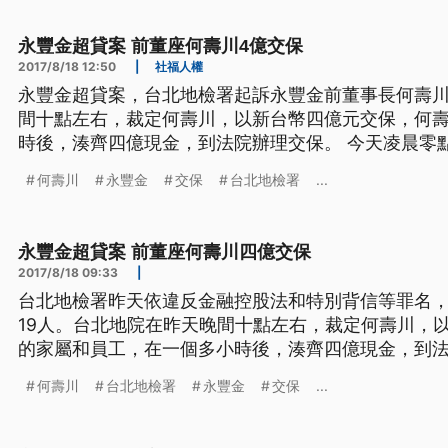
職；包括永豐金控前財務長張晉源，
永豐金超貸案 前董座何壽川4億交保
2017/8/18 12:50
|
社福人權
永豐金超貸案，台北地檢署起訴永豐金前董事長何壽川
間十點左右，裁定何壽川，以新台幣四億元交保，何
時後，湊齊四億現金，到法院辦理交保。 今天凌晨零點30分，被羈押二個月的永豐
金前董事長何壽川走下台階快步離去，低調不回答媒
何壽川
永豐金
交保
台北地檢署
...
點左右，裁定何壽川以四億元交保後，何壽川的家屬
四億，將大筆現金用行李
永豐金超貸案 前董座何壽川四億交保
2017/8/18 09:33
|
台北地檢署昨天依違反金融控股法和特別背信等罪名
19人。台北地院在昨天晚間十點左右，裁定何壽川，
的家屬和員工，在一個多小時後，湊齊四億現金，到
設董事長夫人，廖怡因等人也陸續交保，不過都被限
何壽川
台北地檢署
永豐金
交保
...
定的時間，要到轄區派出所報到。 今天凌晨零點30分，被羈押二個月的永豐金前董
事長何壽川走下台階快步