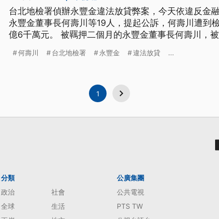
台北地檢署偵辦永豐金違法放貸弊案，今天依違反金
永豐金董事長何壽川等19人，提起公訴，何壽川遭到檢
億6千萬元。 被羈押二個月的永豐金董事長何壽川，被指控利用公司資金，違法貸給
三寶集團，台北地檢署17號將全案偵結，依違反金融
何壽川
台北地檢署
永豐金
違法放貸
...
壽川和永豐金高層等19人，提起公訴，其中，何壽川
集團6000萬美
1
分類
公廣集團
政治
社會
公共電視
全球
生活
PTS TW