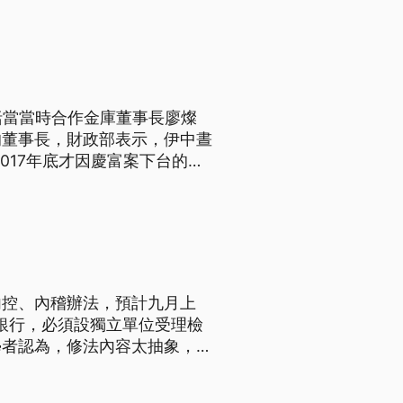
們來照顧我們員工。」 沒想
括當當時合作金庫董事長廖燦
的董事長，財政部表示，伊中晝
017年底才因慶富案下台的合
拿出過去的績效，要大家相信他
，查出廖燦昌，疑似以私人交情
內控、內稽辦法，預計九月上
銀行，必須設獨立單位受理檢
學者認為，修法內容太抽象，無
，涉嫌違法放貸、超貸、挪用資
前，內部關鍵吹哨人就遭到解