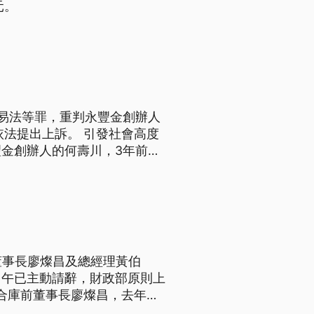
元。
易法等罪，重判永豐金創辦人
依法提出上訴。 引發社會高度
金創辦人的何壽川，3年前被
關係深厚，李俊傑為了中國上海
人挪用永豐餘控股以及子公司
董事長廖燦昌及總經理黃伯
中午已主動請辭，財政部原則上
的合庫前董事長廖燦昌，去年回
信他的專業，當時他說：「我是