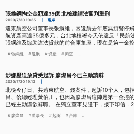
到日前台北地檢署在偵辦遠航掏
張維鋼掏空金額達35億 北檢建請法官判重刑
2020/7/30 19:35
|
兩岸
遠東航空公司董事長張綱維，因遠航去年底無預警停
航資產高達35億多元，台北地檢署今天依違反「民航
張綱維及協助違法貸款的前合庫董座，現在是第一金控
求法院從重量刑。 滿頭白髮、低頭不語，遠航董事長
張綱維
遠航
資產
掏空
...
台北地方法院，檢方調查發現，他涉嫌掏空遠航資產，
將營收任意挪用，導致遠航只能
涉嫌壓迫放貸受起訴 廖燦昌今已主動請辭
2020/7/30 19:13
|
北檢今仔日、共遠東航空、錢案件，起訴10个人，包
昌、佮總經理黃伯川，也因為廖燦昌這陣是第一金控
已經主動講欲辭職。 在獨立董事見證下，接下印信，2
庫前董事長廖燦昌，去年回鍋接任第一金董事長，還
廖燦昌
董事長
起訴
合庫
...
的專業，沒想到日前台北地檢署在偵辦遠航掏空案時
配合張綱維需求，層層向下