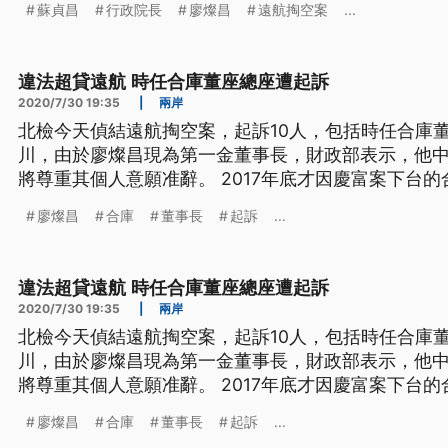
蘇貞昌
行政院長
廖燦昌
遠航掏空案
...
談到近來，國會有多名跨黨派立委，遭到檢調追查，
收賄，蘇貞昌感到相當遺憾。
違法超貸遠航 時任合庫董座總座遭起訴
2020/7/30 19:35
|
兩岸
北檢今天偵結遠航掏空案，起訴10人，包括時任合庫
川，由於廖燦昌現為第一金董事長，財政部表示，他
將尊重其個人意願准辭。 2017年底才因慶富案下台
鍋接任第一金董事長，還拿出過去的績效，要大家相
廖燦昌
合庫
董事長
起訴
...
以金融專業來服務企業，為我們的股東創造利益，為我
到日前台北地檢署在偵辦遠航掏
違法超貸遠航 時任合庫董座總座遭起訴
2020/7/30 19:35
|
兩岸
北檢今天偵結遠航掏空案，起訴10人，包括時任合庫
川，由於廖燦昌現為第一金董事長，財政部表示，他
將尊重其個人意願准辭。 2017年底才因慶富案下台
鍋接任第一金董事長，還拿出過去的績效，要大家相
廖燦昌
合庫
董事長
起訴
...
以金融專業來服務企業，為我們的股東創造利益，為我