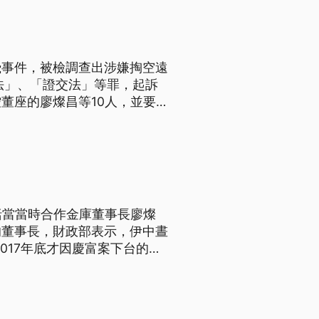
飛事件，被檢調查出涉嫌掏空遠
法」、「證交法」等罪，起訴
董座的廖燦昌等10人，並要
張綱維雙手上銬，30日被移審
高達35億元，更罔顧飛安，
括當當時合作金庫董事長廖燦
的董事長，財政部表示，伊中晝
017年底才因慶富案下台的合
拿出過去的績效，要大家相信他
，查出廖燦昌，疑似以私人交情