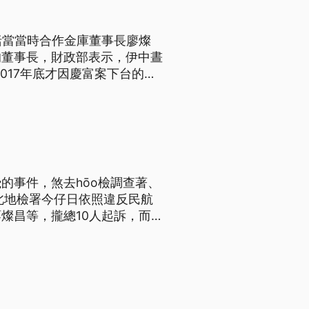
括當當時合作金庫董事長廖燦
的董事長，財政部表示，伊中晝
017年底才因慶富案下台的合
拿出過去的績效，要大家相信他
，查出廖燦昌，疑似以私人交情
的事件，煞去hōo檢調查著、
北地檢署今仔日依照違反民航
燦昌等，攏總10人起訴，而
嫌掏空遠航資產，高達35億