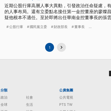
近期公股行庫高層人事大異動，引發政治任命疑慮，
的人事布局。還有立委點名接任第一金控董座的廖燦
疑他根本不適任。至於即將出任華南金控董事長的張
態不會放人。 強調四月下旬張雲鵬還要出席議會的慶
公股行庫
國民黨立委
財政部長
董事長
...
轉調，感覺上不負責任。 因慶富案遭撤職，合作金庫
任，正式接掌「第一金」，面對外
1
分類
公廣集團
政治
社會
公共電視
全球
生活
PTS TW