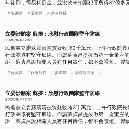
年徒刑，得易科罰金，並沒收未扣案犯罪所得32億多
張綱維
廖燦昌
違法放貸
立委涉賄案 蘇揆：欣慰行政團隊堅守防線
2020/8/4 12:51
|
民進黨立委蘇震清被質疑收賄2千萬元，上午行政院長
行政團隊有堅守底線。而讓蘇貞昌提拔做第一金董座
訴，蘇貞昌說相關人員有任何責任，都不會護短。 體
長蘇貞昌戴上眼鏡，要親自了解，時下年輕人追求的
蘇貞昌
行政院長
廖燦昌
遠航掏空案
...
談到近來，國會有多名跨黨派立委，遭到檢調追查，
收賄，蘇貞昌感到相當遺憾。
立委涉賄案 蘇揆：欣慰行政團隊堅守防線
2020/8/4 12:51
|
民進黨立委蘇震清被質疑收賄2千萬元，上午行政院長
行政團隊有堅守底線。而讓蘇貞昌提拔做第一金董座
訴，蘇貞昌說相關人員有任何責任，都不會護短。 體
長蘇貞昌戴上眼鏡，要親自了解，時下年輕人追求的