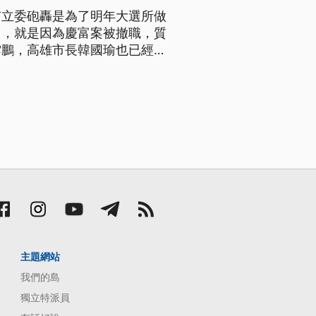
有立委砲轟是為了明年大選所做
昌，就是因為慶富案被撤職，質
雲鵬，高雄市長韓國瑜也已經表
富案專案報告，如果這個時候
前董事長廖燦昌，上午走馬上
主題網站
我們的島
獨立特派員