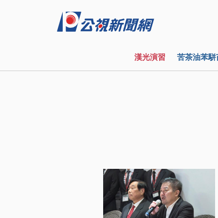
漢光演習
苦茶油苯駢