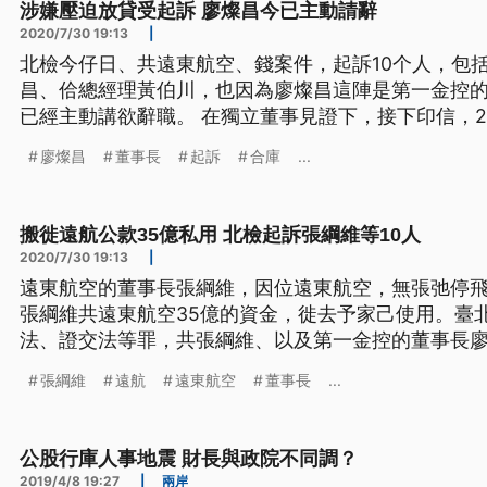
涉嫌壓迫放貸受起訴 廖燦昌今已主動請辭
2020/7/30 19:13
|
北檢今仔日、共遠東航空、錢案件，起訴10个人，包
昌、佮總經理黃伯川，也因為廖燦昌這陣是第一金控
已經主動講欲辭職。 在獨立董事見證下，接下印信，2
庫前董事長廖燦昌，去年回鍋接任第一金董事長，還
廖燦昌
董事長
起訴
合庫
...
的專業，沒想到日前台北地檢署在偵辦遠航掏空案時
配合張綱維需求，層層向下
搬徙遠航公款35億私用 北檢起訴張綱維等10人
2020/7/30 19:13
|
遠東航空的董事長張綱維，因位遠東航空，無張弛停飛
張綱維共遠東航空35億的資金，徙去予家己使用。臺
法、證交法等罪，共張綱維、以及第一金控的董事長廖
且要求法院、就愛判予ﰀ重重重。 滿頭白髮、低頭不語，遠航董事長張綱維雙手上
張綱維
遠航
遠東航空
董事長
...
銬，30號被移審台北地方法院，檢方調查發現，他涉
元，，更罔顧飛安，將營收任
公股行庫人事地震 財長與政院不同調？
2019/4/8 19:27
|
兩岸