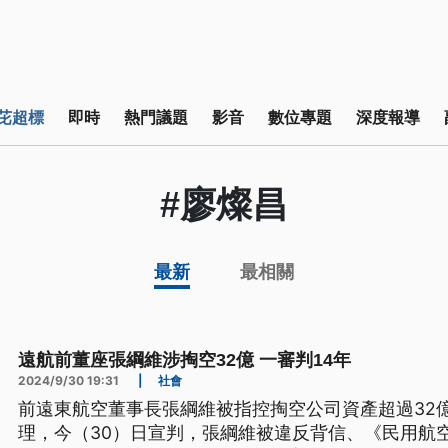
芘超標
即時
熱門議題
影音
數位專題
深度報導
#廖燦昌
最新
最相關
遠航前董座張綱維涉掏空32億 一審判14年
2024/9/30 19:31
|
社會
前遠東航空董事長張綱維被指控掏空公司資產超過32
理，今（30）日宣判，張綱維被違反背信、《民用航空