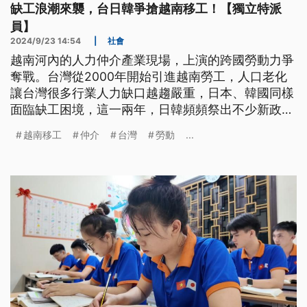
缺工浪潮來襲，台日韓爭搶越南移工！【獨立特派
員】
2024/9/23 14:54
|
社會
越南河內的人力仲介產業現場，上演的跨國勞動力爭
奪戰。台灣從2000年開始引進越南勞工，人口老化
讓台灣很多行業人力缺口越趨嚴重，日本、韓國同樣
面臨缺工困境，這一兩年，日韓頻頻祭出不少新政
策，要延攬包括越南移工在內的海外勞工。面對這股
越南移工
仲介
台灣
勞動
...
隱約浮現的搶工潮，台灣還有優勢嗎？