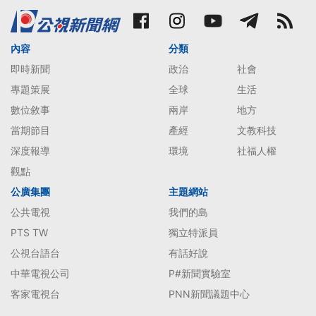
內容
分類
即時新聞
政治
社會
專題策展
全球
生活
數位敘事
兩岸
地方
當期節目
產經
文教科技
深度報導
環境
社福人權
觀點
公廣集團
主題網站
公共電視
我們的島
PTS TW
獨立特派員
公視台語台
有話好說
中華電視公司
P#新聞實驗室
客家電視台
PNN新聞議題中心