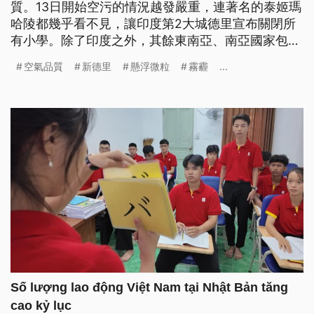
質。13日開始空污的情況越發嚴重，連著名的泰姬瑪
哈陵都幾乎看不見，讓印度第2大城德里宣布關閉所
有小學。除了印度之外，其餘東南亞、南亞國家包括
巴基斯坦、泰國、越南等，空氣品質也都很差。
空氣品質
新德里
懸浮微粒
霧霾
...
Số lượng lao động Việt Nam tại Nhật Bản tăng
cao kỷ lục