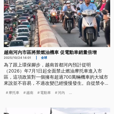
越南河內市區將禁燃油機車 促電動車銷量倍增
2025/10/24 14:01
|
全球
為了跟上環保腳步，越南首都河內預計從明
（2026）年7月1日起全面禁止燃油摩托車進入市
區，這項政策對一個擁有超過700萬輛機車的大城市
來說並不容易，不過改變已經慢慢發生。自從禁令宣
布以來，電動機車的銷量明顯增加，一家知名電動車
摩托車
越南
電動車
河內
...
品牌就表示，他們的銷量已經成長了4倍。