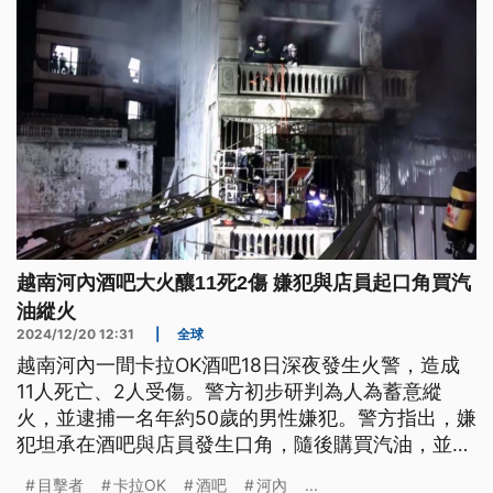
越南河內酒吧大火釀11死2傷 嫌犯與店員起口角買汽
油縱火
2024/12/20 12:31
|
全球
越南河內一間卡拉OK酒吧18日深夜發生火警，造成
11人死亡、2人受傷。警方初步研判為人為蓄意縱
火，並逮捕一名年約50歲的男性嫌犯。警方指出，嫌
犯坦承在酒吧與店員發生口角，隨後購買汽油，並在
1樓機車縱火。越南總理已下令徹查此案，並嚴懲違
目擊者
卡拉OK
酒吧
河內
...