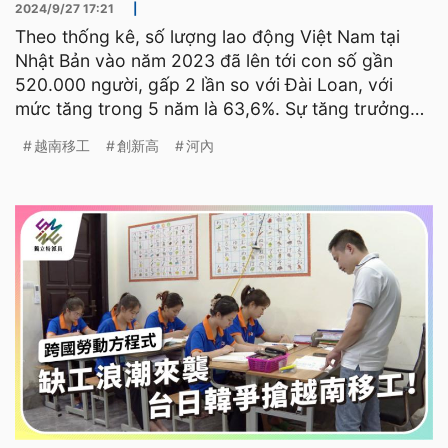
2024/9/27 17:21
|
Theo thống kê, số lượng lao động Việt Nam tại
Nhật Bản vào năm 2023 đã lên tới con số gần
520.000 người, gấp 2 lần so với Đài Loan, với
mức tăng trong 5 năm là 63,6%. Sự tăng trưởng
đáng kinh ngạc này
越南移工
創新高
河內