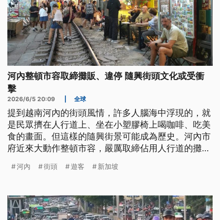
河內整頓市容取締攤販、違停 隨興街頭文化或受衝
擊
2026/6/5 20:09
|
全球
提到越南河內的街頭風情，許多人腦海中浮現的，就
是民眾擠在人行道上、坐在小塑膠椅上喝咖啡、吃美
食的畫面。但這樣的隨興街景可能成為歷史。河內市
府近來大動作整頓市容，嚴厲取締佔用人行道的攤販
與違規停車，甚至研擬提高罰款，引發兩極反應。
河內
街頭
遊客
新加坡