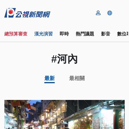
總預算審查
漢光演習
即時
熱門議題
影音
數位
#河內
最新
最相關