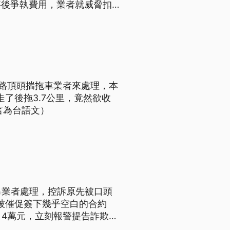
事後爭執費用，業者就威脅扣
依組織犯罪等罪嫌移送，不過
網路頂頭揣拖車業者來處理，本
走了後拖3.7公里，竟然欲收
言為台語文）
吊業者處理，控訴原先被口頭
但被催促簽下幾乎空白的合約
、4萬元，立刻報警提告詐欺；
民營單位，因此拖吊價格無法與