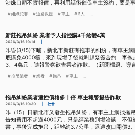
涉嫌口頭不實報價，再利用話術催促車主簽約，要是
車，不法獲利超過百萬，全案共有共6人被拘提到案，
組織犯罪
道路救援
車主
6人
...
還有1人已經出境。
新莊拖吊糾紛 業者予人指控講4千煞變4萬
2026/3/16 19:14
|
昨昏(3/15)下晡，新北市新莊有拖車的糾紛，有車主
底講免4000箍，來到現場了後就叫趕緊簽合約，車拖
3、4萬元，隨報警察欲告業者詐欺。（新聞標題、導
拖吊業者
業者
拖吊
車主
...
拖吊糾紛業者遭控價格多十倍 車主報警提告詐欺
2026/3/16 19:39
|
社會
昨（15）日新北市又發生拖吊糾紛，有車主上網找拖
告知費用不超過4000元，只是經業務到場洽談，不
書，事後完成拖吊，距離約3.7公里，還遭改口開價3
但業者則辯稱，各項費用都有刊登在網路上，而且是