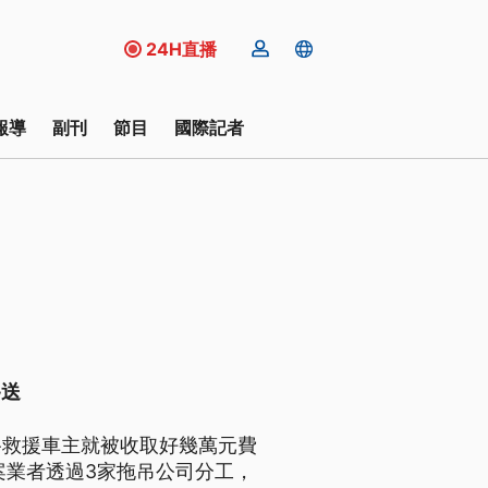
24H直播
報導
副刊
節目
國際記者
移送
路救援車主就被收取好幾萬元費
案業者透過3家拖吊公司分工，