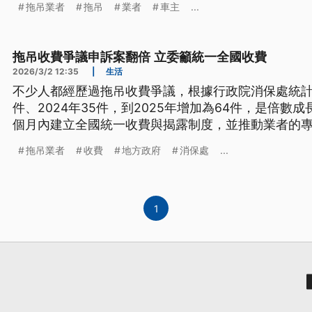
拖吊業者
拖吊
業者
車主
...
公部門相比。
拖吊收費爭議申訴案翻倍 立委籲統一全國收費
2026/3/2 12:35
|
生活
不少人都經歷過拖吊收費爭議，根據行政院消保處統計，
件、2024年35件，到2025年增加為64件，是倍數
個月內建立全國統一收費與揭露制度，並推動業者的
稽查機制。
拖吊業者
收費
地方政府
消保處
...
1