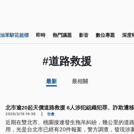
油苯駢芘超標
即時
熱門議題
影音
數位專題
深度
#道路救援
最新
最相關
北市逾20起天價道路救援 6人涉犯組織犯罪、詐欺遭
2026/3/18 19:38
|
社會
近期在雙北市、桃園接連發生拖吊糾紛，幾公里的道
用，光是台北市已經有20件報案，警方調查，發現涉