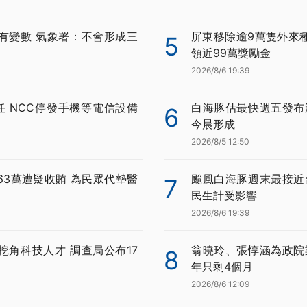
有變數 氣象署：不會形成三
屏東移除逾9萬隻外來種
5
領近99萬獎勵金
2026/8/6 19:39
任 NCC停發手機等電信設備
白海豚估最快週五發布
6
今晨形成
2026/8/5 12:50
63萬遭疑收賄 為民眾代墊醫
颱風白海豚週末最接近
7
民生計受影響
2026/8/6 19:39
挖角科技人才 調查局公布17
翁曉玲、張惇涵為政院
8
年只剩4個月
2026/8/6 12:09