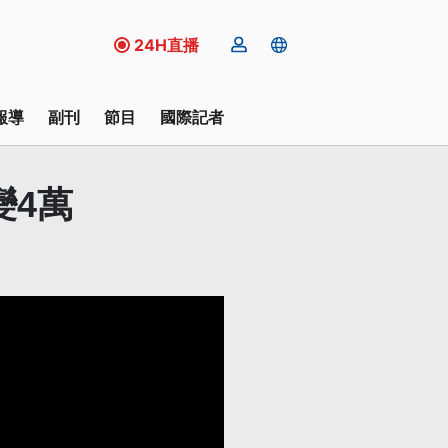
24H直播
報導
副刊
節目
國際記者
變4萬