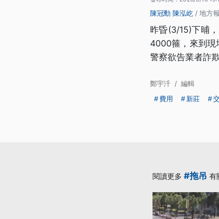
陳冠勳
陳泓屹
/ 地方
昨昏(3/15)
4000箍，來到
警察欲告業者詐
鄭宇汘
/
編輯
費用
新莊
#拖吊
閱讀更多
有