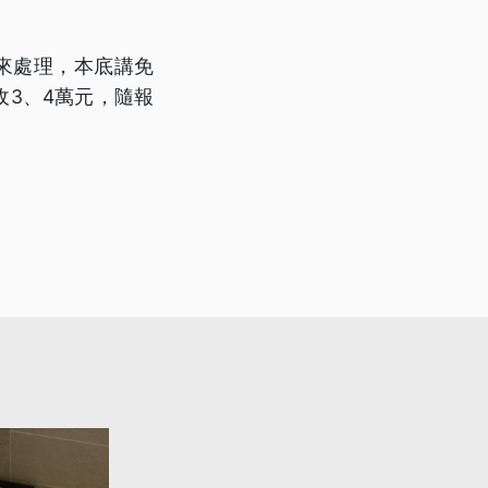
者來處理，本底講免
收3、4萬元，隨報