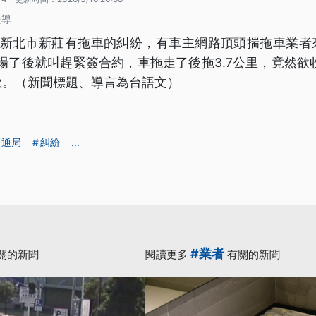
報導
下晡，新北市新莊有拖車的糾紛，有車主網路頂頭揣拖車業
現場了後就叫趕緊簽合約，車拖走了後拖3.7公里，竟然欲
欺。（新聞標題、導言為台語文）
交通局
糾紛
...
#業者
關的新聞
閱讀更多
有關的新聞