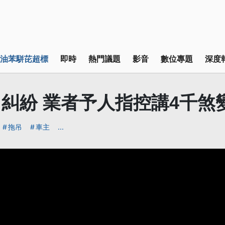
油苯駢芘超標
即時
熱門議題
影音
數位專題
深度
糾紛 業者予人指控講4千煞
拖吊
車主
...