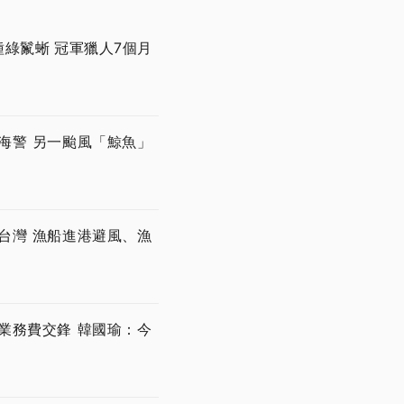
綠鬣蜥 冠軍獵人7個月
海警 另一颱風「鯨魚」
台灣 漁船進港避風、漁
業務費交鋒 韓國瑜：今