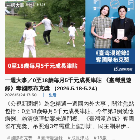
一週大事／0至18歲每月5千元成長津貼 《臺灣漫遊
錄》奪國際布克獎 （2026.5.18-5.24）
2026/5/24 17:50
|
生活
《公視新聞網》為您精選一週國內外大事，關注焦點
包括：0至18歲每月5千元成長津貼、今年第3例漢他
病例、賴清德彈劾案未過門檻、《臺灣漫遊錄》奪國
際布克獎、吊照逾3年需重上駕訓班、民主剛果伊波
拉疫情升溫、中國山西煤礦爆炸。
國際布克獎
臺灣漫遊錄
成長津貼
18歲
...