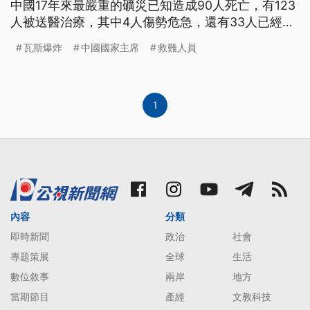
中國17年來最嚴重的礦災已知造成90人死亡，有123
人被送醫治療，其中4人傷勢危急，還有33人已經出
院。
瓦斯爆炸
中國國家主席
救難人員
1
內容
分類
即時新聞
政治
社會
專題策展
全球
生活
數位敘事
兩岸
地方
當期節目
產經
文教科技