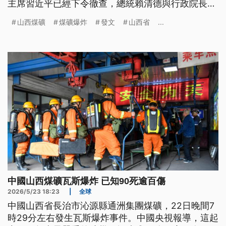
主席習近平已經下令徹查，總統賴清德與行政院長卓
榮泰，也特別在社群平台用簡體字發文，跨海表達哀
山西煤礦
煤礦爆炸
發文
山西省
...
悼與關切。
中國山西煤礦瓦斯爆炸 已知90死逾百傷
2026/5/23 18:23
|
全球
中國山西省長治市沁源縣通洲集團煤礦，22日晚間7
時29分左右發生瓦斯爆炸事件。中國央視報導，這起