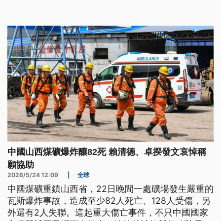
中國山西煤礦爆炸釀82死 賴清德、卓揆發文哀悼稱
願協助
2026/5/24 12:09
|
全球
中國煤礦重鎮山西省，22日晚間一處礦場發生嚴重的
瓦斯爆炸事故，造成至少82人死亡、128人受傷，另
外還有2人失聯。這起重大傷亡事件，不只中國國家