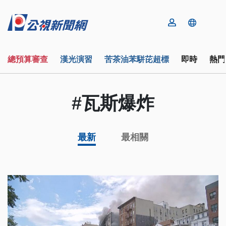
總預算審查
漢光演習
苦茶油苯駢芘超標
即時
熱門
#瓦斯爆炸
最新
最相關