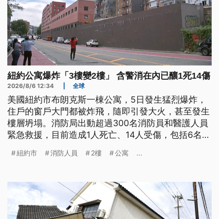
紐約公寓爆炸「3樓變2樓」 含警消在內已釀1死14傷
2026/8/6 12:34
|
全球
美國紐約市布朗克斯一棟公寓，5日發生猛烈爆炸，
住戶的窗戶大門都被炸飛，隨即引發大火，甚至發生
樓層坍塌。消防局出動超過300名消防員和醫護人員
緊急救援，目前造成1人死亡、14人受傷，包括6名消
防員。警方表示，天然氣供應已暫時切斷，起火原因
紐約市
消防人員
2樓
公寓
...
仍在調查中。