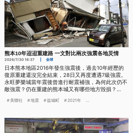
熊本10年迢迢重建路 一文對比兩次強震各地災情
2026/7/30 16:37
|
全球
日本熊本地區2016年發生強震後，過去10年經歷的
復原重建還沒完全結束，28日又再度遭遇7級強震。
永旺夢樂城當年震後曾進行耐震補強，為何此次仍不
敵強震？仍在重建的熊本城又有哪些地方毀損？
2016年即是重災區的宇城市、益城町，這次災情如
美聯社
地震
益城町
2021年
...
何？