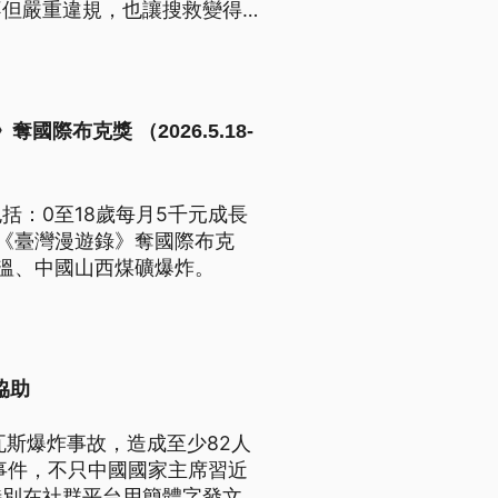
不但嚴重違規，也讓搜救變得加
際布克獎 （2026.5.18-
：0至18歲每月5千元成長
《臺灣漫遊錄》奪國際布克
溫、中國山西煤礦爆炸。
協助
瓦斯爆炸事故，造成至少82人
事件，不只中國國家主席習近
特別在社群平台用簡體字發文，