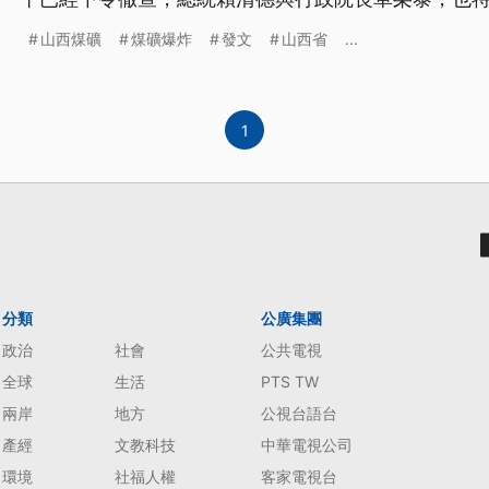
跨海表達哀悼與關切。
山西煤礦
煤礦爆炸
發文
山西省
...
1
分類
公廣集團
政治
社會
公共電視
全球
生活
PTS TW
兩岸
地方
公視台語台
產經
文教科技
中華電視公司
環境
社福人權
客家電視台