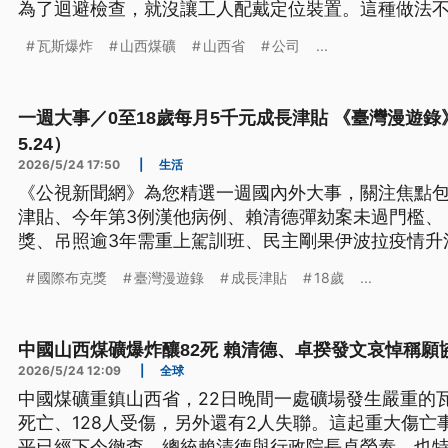
為了迴避檢查，就沒讓工人配戴定位裝置。這種做法
倍困難。
瓦斯爆炸
山西煤礦
山西省
公司
...
一週大事／0至18歲每月5千元成長津貼 《臺灣漫遊錄》奪國
5.24）
2026/5/24 17:50
|
生活
《公視新聞網》為您精選一週國內外大事，關注焦點包括
津貼、今年第3例漢他病例、賴清德彈劾案未過門檻、
獎、吊照逾3年需重上駕訓班、民主剛果伊波拉疫情升
國際布克獎
臺灣漫遊錄
成長津貼
18歲
...
中國山西煤礦爆炸釀82死 賴清德、卓揆發文哀悼稱願
2026/5/24 12:09
|
全球
中國煤礦重鎮山西省，22日晚間一處礦場發生嚴重的
死亡、128人受傷，另外還有2人失聯。這起重大傷亡
平已經下令徹查，總統賴清德與行政院長卓榮泰，也