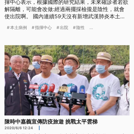
揮中心表示，根據國際的研究結果，未來確診者若欲
解隔離，可能會改做:經過兩擺採檢攏是陰性，就會
使出院啊。 國內連續59天沒有新增武漢肺炎本土病
例，全台確診人數、維持在443例，疫情穩定，因考
本土病例
指揮中心
出院
陰性
...
量國際二採陰為解隔離標準，加上國內外研究發現，
二採陰即使復陽、也不具傳染力，因此專家諮詢小組
日前開會決議，病人發病治療10天後，且症狀緩解，
連續兩次採檢陰性，就可
陳時中嘉義宣傳防疫旅遊 挑戰太平雲梯
2020/6/6 12:24
|