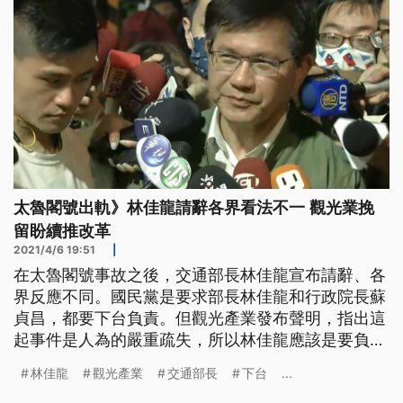
太魯閣號出軌》林佳龍請辭各界看法不一 觀光業挽
留盼續推改革
2021/4/6 19:51
|
在太魯閣號事故之後，交通部長林佳龍宣布請辭、各
界反應不同。國民黨是要求部長林佳龍和行政院長蘇
貞昌，都要下台負責。但觀光產業發布聲明，指出這
起事件是人為的嚴重疏失，所以林佳龍應該是要負
責，留下來懲處、檢討和改革，而並非辭職。 「你
林佳龍
觀光產業
交通部長
下台
...
的任務已經完成了，我們會用專列載你回家，回到台