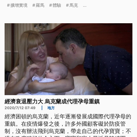
址，一片空蕩蕩留給後人無限想像。這裡曾是羅馬帝
擴增實境
羅馬
體驗
馬克
...
國最偉大的競賽場地，一次可以容納25萬名觀眾。義
大利羅馬市與擴增實境公司GSNET合作，將這裡打
造成全世界最大的擴增實境體驗現場，遊客可透過沉
浸式護目鏡，一覽考古遺址過去的
經濟衰退壓力大 烏克蘭成代理孕母重鎮
2020/7/12 07:49
|
地方
經濟困頓的烏克蘭，近年逐漸發展成國際代理孕母的
重鎮。在疫情爆發之後，許多外國顧客礙於防疫管
制，沒有辦法飛到烏克蘭，帶走自己的代孕寶寶；不