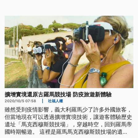
國最偉大的競賽場地，一次可以容納25萬名觀眾。義
大利羅馬市與擴增實境公司GSNET合作，將這裡打
造成全世界最大的擴增實境體驗現場，遊客可透過沉
浸式護目鏡，一覽考古遺址過去的
擴增實境還原古羅馬競技場 防疫旅遊新體驗
2020/10/5 07:58
|
社福人權
雖然受到疫情影響，義大利羅馬少了許多外國旅客，
但當地現在可以透過擴增實境技術，讓遊客體驗歷史
遺址「馬克西穆斯競技場」，穿越時空，回到羅馬帝
國時期暢遊。 這裡是羅馬馬克西穆斯競技場的遺