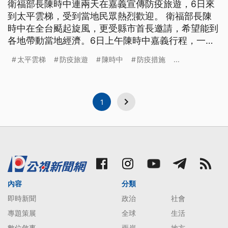
衛福部長陳時中連兩天在嘉義宣傳防疫旅遊，6日來
到太平雲梯，受到當地民眾熱烈歡迎。 衛福部長陳
時中在全台颳起旋風，更受縣市首長邀請，希望能到
各地帶動當地經濟。6日上午陳時中嘉義行程，一早
就來挑戰當地海拔最高的太平雲梯。開心的表示這裡
太平雲梯
防疫旅遊
陳時中
防疫措施
...
風景真的很美，建議大家多來戶外走走。 「這裡本
來就很美，今天天氣又特別好，看得能見度非常遠，
大家都來這邊玩，應該是非常有趣。」陳時中說。
另外，在新竹就有間專門展示泰迪
1
內容
分類
即時新聞
政治
社會
專題策展
全球
生活
數位敘事
兩岸
地方