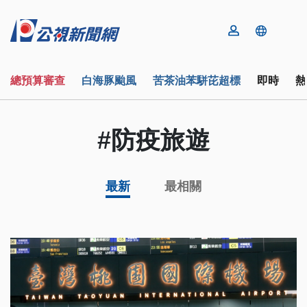
總預算審查
白海豚颱風
苦茶油苯駢芘超標
即時
熱
#防疫旅遊
最新
最相關