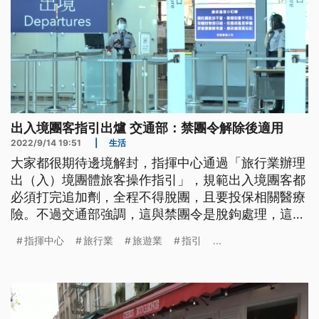
出入境團客指引出爐 交通部：禁團令解除後適用
2022/9/14 19:51
|
生活
大家都很期待邊境解封，指揮中心通過「旅行業辦理
出（入）境團體旅客操作指引」，規範出入境團客都
必須打完追加劑，全程不得脫團，且要投保相關醫療
險。不過交通部強調，這與禁團令是脫鉤處理，這份
團體操作指引，還是要等指揮中心宣布解除邊境管制
指揮中心
旅行業
旅遊業
指引
...
後才會派上用場。