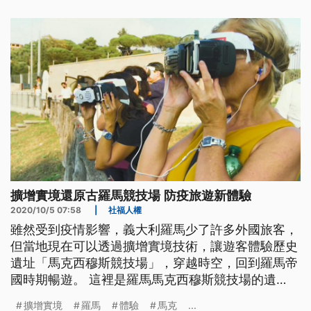
中。」站在太魯閣號司機員袁淳修的靈堂悼念，交通
部長林佳龍一度哽咽， 台鐵太魯閣號撞車事故造成
嚴重傷亡，交通部長林佳龍宣布請辭。
擴增實境還原古羅馬競技場 防疫旅遊新體驗
2020/10/5 07:58
|
社福人權
雖然受到疫情影響，義大利羅馬少了許多外國旅客，
但當地現在可以透過擴增實境技術，讓遊客體驗歷史
遺址「馬克西穆斯競技場」，穿越時空，回到羅馬帝
國時期暢遊。 這裡是羅馬馬克西穆斯競技場的遺
址，一片空蕩蕩留給後人無限想像。這裡曾是羅馬帝
擴增實境
羅馬
體驗
馬克
...