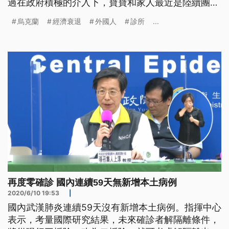
過在政府積極的介入下，寶寶和家人最近是陸續團圓
了。 阿根廷婦女韋耶茲眼睛泛著淚光，求子十年不
烏克蘭
經濟衰退
外國人
診所
...
成的她，終於在烏克蘭首都基輔這家診所，親眼見到
自己透過代理孕母生下的兒子。輕輕把他擁在懷裡，
怎麼也看不夠。 另一對阿根廷夫妻的漫長等待也終
於結束，兒子在烏克蘭的代孕診所
再度零確診 國內連續59天無新增本土病例
2020/6/10 19:53
|
國內武漢肺炎連續59天沒有新增本土病例。指揮中心
表示，考量國際研究結果，未來確診者解隔離條件，