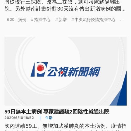
將從現行三採陰、改為二採陰，就可考慮解隔離出
院。另外越南計畫針對30天沒有傳出新增病例的國家
地區，恢復往來航班，台灣也在首波名單中，指揮中
本土病例
指揮中心
新增
中央流行疫情指揮中心
...
心證實這項訊息，但時間還沒定案。 國內連續59天
沒有新增武漢肺炎本土病例，全台確診人數、維持在
443例，疫情穩定，因考量國際二採陰為解隔離標
準，加上國內外研究發現，二採
59日無本土病例 專家建議驗2回陰性就通出院
2020/6/10 18:52
|
生活
國內連續59工、無增加武漢肺炎的本土病例。疫情指