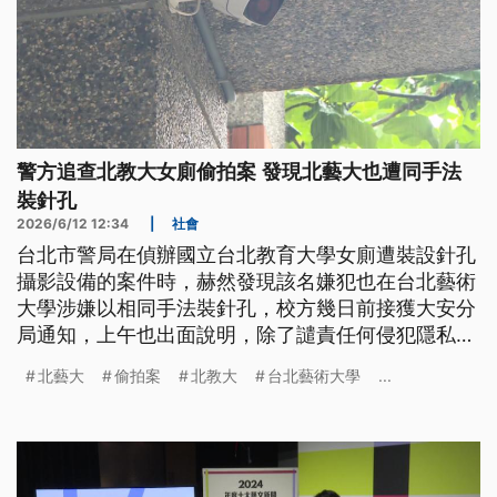
警方追查北教大女廁偷拍案 發現北藝大也遭同手法
裝針孔
2026/6/12 12:34
|
社會
台北市警局在偵辦國立台北教育大學女廁遭裝設針孔
攝影設備的案件時，赫然發現該名嫌犯也在台北藝術
大學涉嫌以相同手法裝針孔，校方幾日前接獲大安分
局通知，上午也出面說明，除了譴責任何侵犯隱私及
違法偷拍行為，也表示全力配合警方調查。
北藝大
偷拍案
北教大
台北藝術大學
...