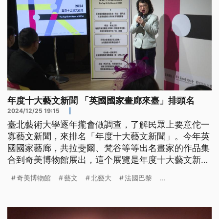
年度十大藝文新聞 「英國國家畫廊來臺」排頭名
2024/12/25 19:15
|
臺北藝術大學逐年攏會做調查，了解民眾上要意佗一
寡藝文新聞，來排名「年度十大藝文新聞」。今年英
國國家藝廊，共拉斐爾、梵谷等等出名畫家的作品集
合到奇美博物館展出，這个展覽是年度十大藝文新聞
的頭名。另外咱佇巴黎文化奧運期間，濟濟台灣藝術
奇美博物館
藝文
北藝大
法國巴黎
...
家到巴黎表演，展現台灣的文化，也入選十大藝文新
聞的第三名。（此則新聞標題、導言、內文皆為臺語
文。）