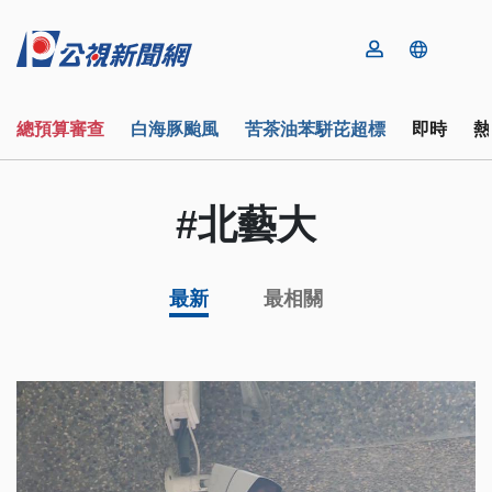
總預算審查
白海豚颱風
苦茶油苯駢芘超標
即時
熱
#北藝大
最新
最相關