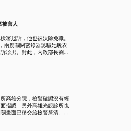
懷被害人
地檢署起訴，他也被汰除免職。
，兩度關閉密錄器誘騙她脫衣
起訴凃男。對此，內政部長劉世
化員警的性平教育。高雄市警察
與協助。
診所高雄分院，檢警確認沒有經
出面指認；另外高雄光靚診所也
相關畫面已移交給檢警釐清。面
分，也要求地方衛生局擴大稽