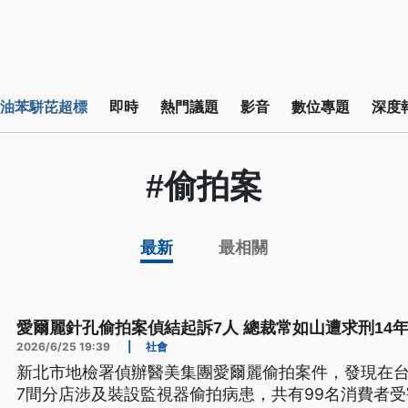
油苯駢芘超標
即時
熱門議題
影音
數位專題
深度
#偷拍案
最新
最相關
愛爾麗針孔偷拍案偵結起訴7人 總裁常如山遭求刑14
2026/6/25 19:39
|
社會
新北市地檢署偵辦醫美集團愛爾麗偷拍案件，發現在
7間分店涉及裝設監視器偷拍病患，共有99名消費者