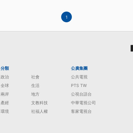
1
分類
公廣集團
政治
社會
公共電視
全球
生活
PTS TW
兩岸
地方
公視台語台
產經
文教科技
中華電視公司
環境
社福人權
客家電視台