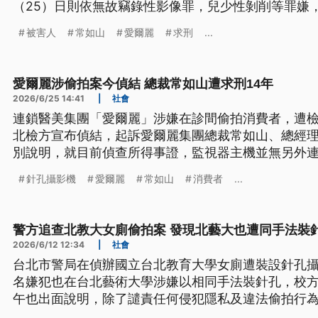
（25）日則依無故竊錄性影像罪，兒少性剝削等罪嫌
等7人提起公訴，並對常如山等5人，具體求處9到14
被害人
常如山
愛爾麗
求刑
...
愛爾麗涉偷拍案今偵結 總裁常如山遭求刑14年
2026/6/25 14:41
|
社會
連鎖醫美集團「愛爾麗」涉嫌在診間偷拍消費者，遭檢
北檢方宣布偵結，起訴愛爾麗集團總裁常如山、總經理
別說明，就目前偵查所得事證，監視器主機並無另外
針孔攝影機
愛爾麗
常如山
消費者
...
警方追查北教大女廁偷拍案 發現北藝大也遭同手法裝
2026/6/12 12:34
|
社會
台北市警局在偵辦國立台北教育大學女廁遭裝設針孔
名嫌犯也在台北藝術大學涉嫌以相同手法裝針孔，校
午也出面說明，除了譴責任何侵犯隱私及違法偷拍行