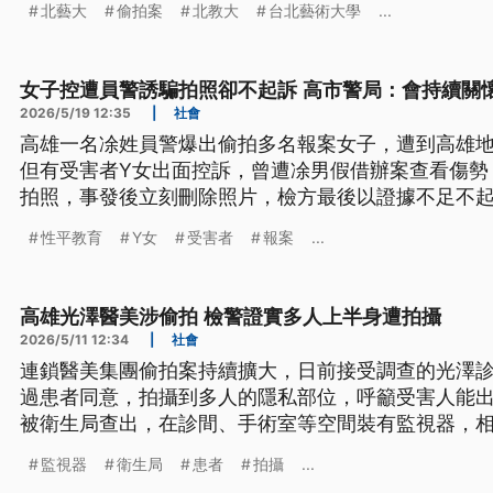
北藝大
偷拍案
北教大
台北藝術大學
...
女子控遭員警誘騙拍照卻不起訴 高市警局：會持續關
2026/5/19 12:35
|
社會
高雄一名凃姓員警爆出偷拍多名報案女子，遭到高雄
但有受害者Y女出面控訴，曾遭凃男假借辦案查看傷勢
拍照，事發後立刻刪除照片，檢方最後以證據不足不
芳要求落實《性別平等工作法》，檢討執法程序，強
性平教育
Y女
受害者
報案
...
局回應，會指派專人持續關懷被害人，提供必要保護
高雄光澤醫美涉偷拍 檢警證實多人上半身遭拍攝
2026/5/11 12:34
|
社會
連鎖醫美集團偷拍案持續擴大，日前接受調查的光澤
過患者同意，拍攝到多人的隱私部位，呼籲受害人能
被衛生局查出，在診間、手術室等空間裝有監視器，
對醫美偷拍風波，衛福部長石崇良表示將採最嚴厲處
監視器
衛生局
患者
拍攝
...
查。