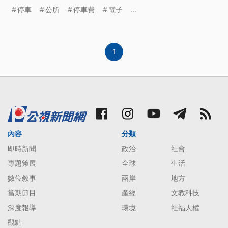
馬上查詢待繳停車費，怕會有漏繳等問題。對此虎尾
停車
公所
停車費
電子
...
公所則表示，會持續與系統商溝通儘快解決相關問
題。
1
內容
分類
即時新聞
政治
社會
專題策展
全球
生活
數位敘事
兩岸
地方
當期節目
產經
文教科技
深度報導
環境
社福人權
觀點