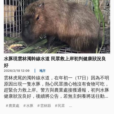
水豚現雲林濁幹線水道 民眾救上岸初判健康狀況良
好
2026/2/18 12:09
|
地方
雲林虎尾的濁幹線水道，在年初一（17日）因為不明
原因出現一隻水豚，熱心民眾擔心牠沒有食物可吃，
趕緊合力救上岸。警方與農業處接獲通報，初判水豚
健康狀況良好，後續將公告，若無主飼養將送往動保
組織收留。
農業處
水豚
雲林縣
民眾
...