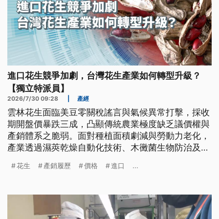
進口花生競爭加劇，台灣花生產業如何轉型升級？
【獨立特派員】
2026/7/30 09:28
|
產經
雲林花生面臨美豆零關稅謠言與氣候異常打擊，採收
期開盤價暴跌三成，凸顯傳統農業極度缺乏議價權與
產銷體系之脆弱。面對種植面積劇減與勞動力老化，
產業透過濕莢乾燥自動化技術、木黴菌生物防治及契
作加工轉型，搭配產銷履歷與強制原料標示，試圖建
花生
產銷履歷
價格
進口
...
立本土防線，開創高值化永續新局。