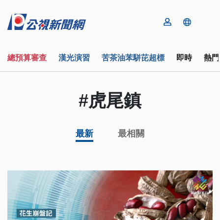
總預算審查
漢光演習
苦茶油苯駢芘超標
即時
熱門
#虎尾鎮
最新
最相關