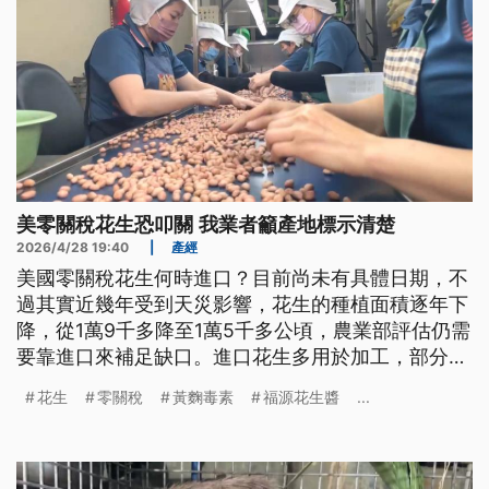
美零關稅花生恐叩關 我業者籲產地標示清楚
2026/4/28 19:40
|
產經
美國零關稅花生何時進口？目前尚未有具體日期，不
過其實近幾年受到天災影響，花生的種植面積逐年下
降，從1萬9千多降至1萬5千多公頃，農業部評估仍需
要靠進口來補足缺口。進口花生多用於加工，部分加
工業者表示，還是會用國產花生，因為有特殊香氣，
花生
零關稅
黃麴毒素
福源花生醬
...
也有消費者認為，國產運送距離短，較無黃麴毒素疑
慮。但花生農民還是感到憂慮。