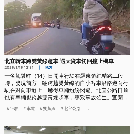
北宜轎車跨雙黃線超車 遇大貨車切回撞上機車
2025/1/15 12:31
|
地方
一名駕駛昨（14）日開車行駛在羅東鎮純精路二段
時，發現前方一輛跨越雙黃線的自小客車沿路逆向行
駛在對向車道上，嚇得車輛紛紛閃避。北宜公路日前
也有車輛也跨越雙黃線超車，導致事故發生。宜蘭縣
這2年因為民眾檢舉，這類未依規定駛入來車道違規
行駛
車道
雙黃線
北宜公路
...
案件，成功舉發件數變多；警方呼籲民眾遵守標線行
駛。