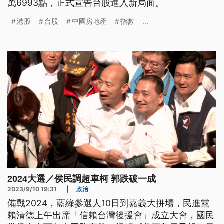
萬6993點，正式宣告台股進入新局面。
港股
台股
中國房地產
指數
...
2024大選／侯民調超車柯 郭跌破一成
2023/9/10 19:31
|
政治
備戰2024，藍綠參選人10日到嘉義大拼場，民進黨
賴清德上午出席「信賴台灣後援會」成立大會，國民