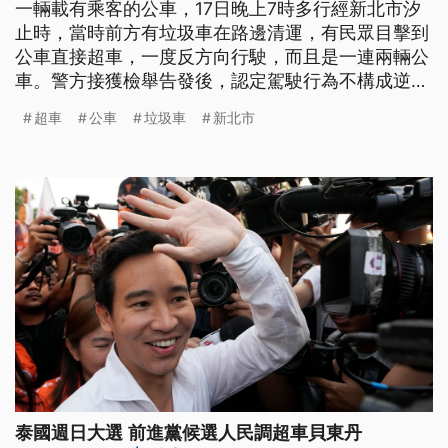
一輛載有乘客的公車，17日晚上7時多行經新北市汐
止時，當時前方有垃圾車在路邊清運，有民眾目擊到
公車直接超車，一度反方向行駛，而且是一連兩輛公
車。警方接獲檢舉告發後，認定駕駛行為不構成逆
向，將依違規超車開罰最高2400元；公車業者回
超車
公車
垃圾車
新北市
應，將會祭出懲處。
泰國週日大選 前進黨候選人民調超車貝東丹