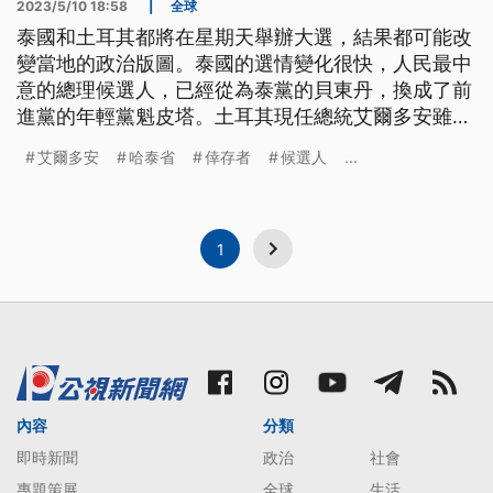
2023/5/10 18:58
|
全球
泰國和土耳其都將在星期天舉辦大選，結果都可能改
變當地的政治版圖。泰國的選情變化很快，人民最中
意的總理候選人，已經從為泰黨的貝東丹，換成了前
進黨的年輕黨魁皮塔。土耳其現任總統艾爾多安雖然
目前民調小幅落後，但是仍然受到鐵粉力挺。
艾爾多安
哈泰省
倖存者
候選人
...
1
內容
分類
即時新聞
政治
社會
專題策展
全球
生活