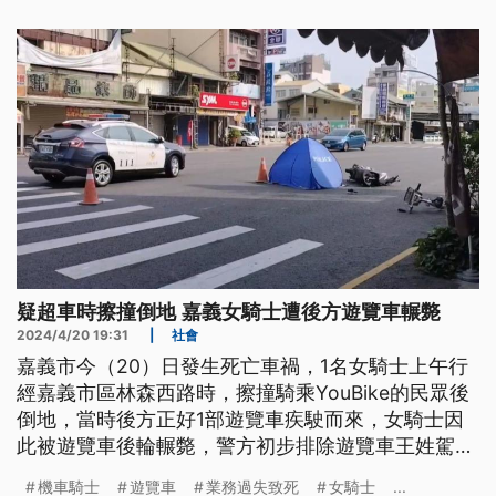
習的是技術、能考取證照，加上就學期間有實習經
驗，都有助專科生畢業後迅速投入職場。
疑超車時擦撞倒地 嘉義女騎士遭後方遊覽車輾斃
2024/4/20 19:31
|
社會
嘉義市今（20）日發生死亡車禍，1名女騎士上午行
經嘉義市區林森西路時，擦撞騎乘YouBike的民眾後
倒地，當時後方正好1部遊覽車疾駛而來，女騎士因
此被遊覽車後輪輾斃，警方初步排除遊覽車王姓駕駛
酒駕，而肇事原因還要釐清。
機車騎士
遊覽車
業務過失致死
女騎士
...