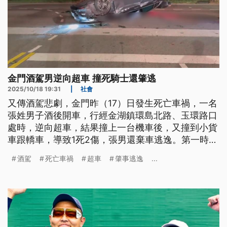
金門酒駕男逆向超車 撞死騎士還肇逃
2025/10/18 19:31
|
社會
又傳酒駕悲劇，金門昨（17）日發生死亡車禍，一名
張姓男子酒後開車，行經金湖鎮環島北路、玉環路口
處時，逆向超車，結果撞上一台機車後，又撞到小貨
車跟轎車，導致1死2傷，張男還棄車逃逸。第一時間
警方調閱相關影像鎖定身分，最後男子在親友勸說下
酒駕
死亡車禍
超車
肇事逃逸
...
投案，訊後被依酒駕致死及肇事逃逸致死罪送辦。