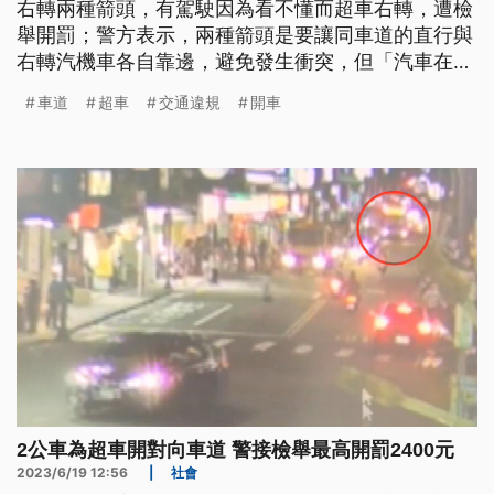
右轉兩種箭頭，有駕駛因為看不懂而超車右轉，遭檢
舉開罰；警方表示，兩種箭頭是要讓同車道的直行與
右轉汽機車各自靠邊，避免發生衝突，但「汽車在同
一車道不能並行」、「汽車不得在前行車之右側超
車道
超車
交通違規
開車
車」等規定並沒有改變，呼籲用路人要遵守交通法
規。
2公車為超車開對向車道 警接檢舉最高開罰2400元
2023/6/19 12:56
|
社會