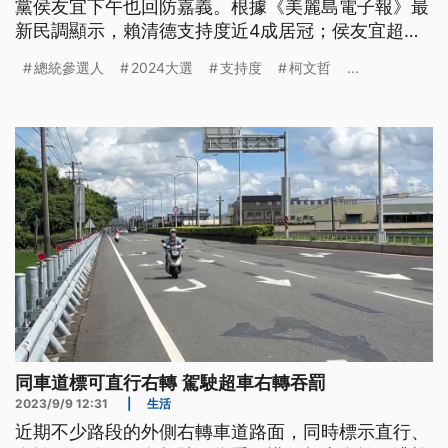
黨侯友宜下午也回防嘉義。根據《美麗島電子報》最
新民調顯示，賴清德支持度近4成居冠；侯友宜超車
柯文哲來到第二，郭台銘則跌破1成。侯友宜認為，
總統參選人
2024大選
支持度
柯文哲
...
關鍵在於提出許多讓人民有感的政見。針對外界質疑
柯文哲對基泰大直案噤聲，柯文哲回應，很久沒當台
北市長了，現在是一般市民而已。
同車道標可直行右轉 駕駛超車右轉吞罰
2023/9/9 12:31
|
生活
近期不少路段的外側右轉車道路面，同時標示直行、