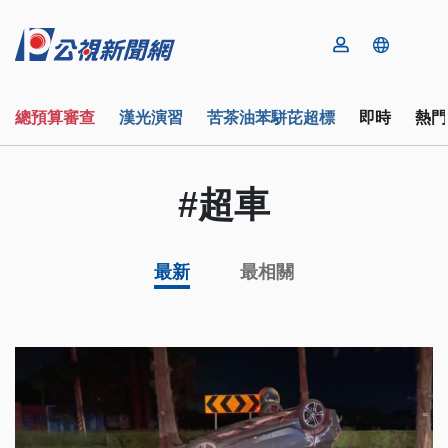
總預算審查
漢光演習
苦茶油苯駢芘超標
即時
熱門
#超車
最新
最相關