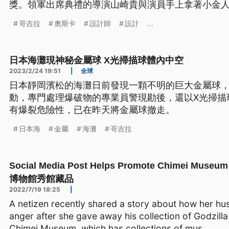
獎。領軍出席典禮的導演山崎貴與演員手上拿著小金
走，原來他們腳上穿的跟鞋清一色是哥吉拉的爪子做
哥吉拉
奧斯卡
設計師
設計
...
本設計師的訂單也接不完。
日本海灘現神秘金屬球 X光掃描球體內中空
2023/2/24 19:51
|
全球
日本靜岡濱松的海灘日前發現一顆不明的巨大金屬球，
動，專門處理爆破物的專業員警現勘後，還以X光掃描
有爆裂危險性，已在昨天將金屬球撤走。
日本海
金屬
海灘
哥吉拉
Social Media Post Helps Promote Chimei
博物館秀館藏品
2022/7/19 18:25
|
A netizen recently shared a story about how her hus
anger after she gave away his collection of Godzilla 
Chimei Museum, which has collections of mus