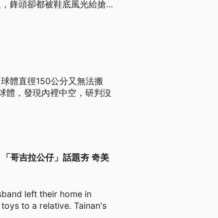
人，鋒頭卻都被鞋底風光給搶
成，透過轉播造成全球驚豔，日
球體直徑150公分又無法搬
球體，發現內裡中空，研判沒
 Museum 「哥吉拉公仔」話題夯 奇美
band left their home in
toys to a relative. Tainan's