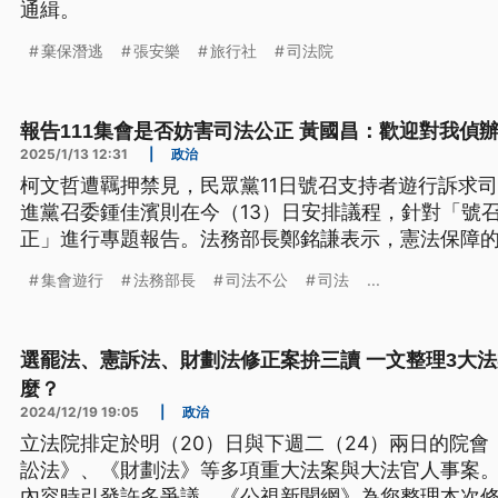
通緝。
棄保潛逃
張安樂
旅行社
司法院
報告111集會是否妨害司法公正 黃國昌：歡迎對我偵
2025/1/13 12:31
|
政治
柯文哲遭羈押禁見，民眾黨11日號召支持者遊行訴求
進黨召委鍾佳濱則在今（13）日安排議程，針對「號
正」進行專題報告。法務部長鄭銘謙表示，憲法保障
到其他犯罪行為仍會依法處理；而民眾黨團總召黃國
集會遊行
法務部長
司法不公
司法
...
是他自己，歡迎法務部、台北地檢署對他偵辦。
選罷法、憲訴法、財劃法修正案拚三讀 一文整理3大
麼？
2024/12/19 19:05
|
政治
立法院排定於明（20）日與下週二（24）兩日的院
訟法》、《財劃法》等多項重大法案與大法官人事案
內容時引發許多爭議，《公視新聞網》為您整理本次