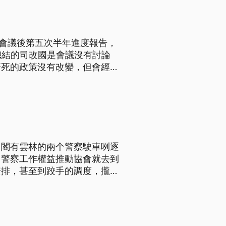
開會議後第五次半年進度報告，
總結的司改國是會議沒有討論
廢死的政策沒有改變，但會經過
死刑的，我們會停止執行，但是
，閣有雲林的兩个警察駛車咧逐
，警察工作權益推動協會就去到
安排，甚至到跤手的調度，攏猶
求政府落實改革 不希望再有警察
協會和其他工會團體，來到行政