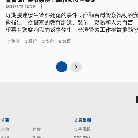
員警傷亡事故頻傳 凸顯值勤安全疑慮
2019/7/11 12:50
|
近期接連發生警察死傷的事件，凸顯台灣警察執勤的
會指出，從警察的教育訓練、裝備、勤務和人力而言，
望再有警察殉職的憾事發生，台灣警察工作權益推動
情，希望政府給警察更完善的教育資源和制度。 台灣
警察
權益
協會
教育
事施嘉承表示，「綜合逮捕術，也就是被我們基層員
可能用這樣一個呆版的東西面對歹
1
分類
公廣集團
政治
社會
公共電視
全球
生活
PTS TW