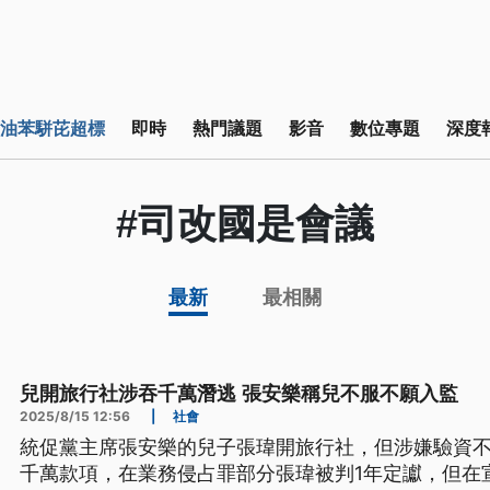
油苯駢芘超標
即時
熱門議題
影音
數位專題
深度
#司改國是會議
最新
最相關
兒開旅行社涉吞千萬潛逃 張安樂稱兒不服不願入監
2025/8/15 12:56
|
社會
統促黨主席張安樂的兒子張瑋開旅行社，但涉嫌驗資
千萬款項，在業務侵占罪部分張瑋被判1年定讞，但在