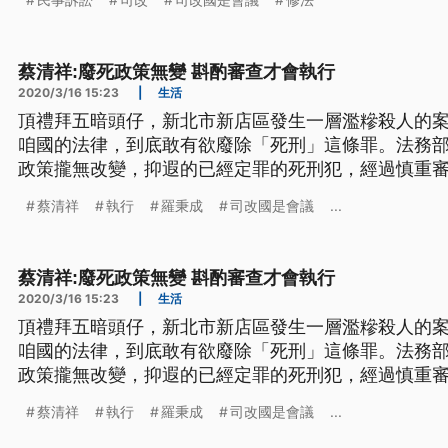
冤錯案會增加，對整個司法會大亂。我們希望大方向
但它的先後、它的配套，請不要疏
蔡清祥:廢死政策無變 斟酌審查才會執行
2020/3/16 15:23
|
生活
頂禮拜五暗頭仔，新北市新店區發生一層濫糝殺人的
咱國的法律，到底敢有欲廢除「死刑」這條罪。法務
政策攏無改變，抑遐的已經定罪的死刑犯，經過慎重
咧。 在106年召開司改國是會議後，至今屆滿二年半
蔡清祥
執行
羅秉成
司改國是會議
...
度報告，不過，日前新店發生隨機殺人案，也讓當時
到的廢死議題，再度引起了
蔡清祥:廢死政策無變 斟酌審查才會執行
2020/3/16 15:23
|
生活
頂禮拜五暗頭仔，新北市新店區發生一層濫糝殺人的
咱國的法律，到底敢有欲廢除「死刑」這條罪。法務
政策攏無改變，抑遐的已經定罪的死刑犯，經過慎重
咧。 在106年召開司改國是會議後，至今屆滿二年半
蔡清祥
執行
羅秉成
司改國是會議
...
度報告，不過，日前新店發生隨機殺人案，也讓當時
到的廢死議題，再度引起了