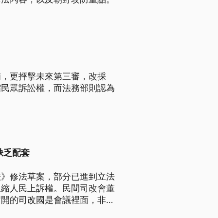
備，更抨擊未來第三審，改採
縮民眾訴訟權，而法務部則認為
。
缺乏配套
法》修法草案，部分已進到立法
限縮人民上訴權。民間司改會董
召開的司改國是會議裡面，非常
修法，人民未受其利先受其害，