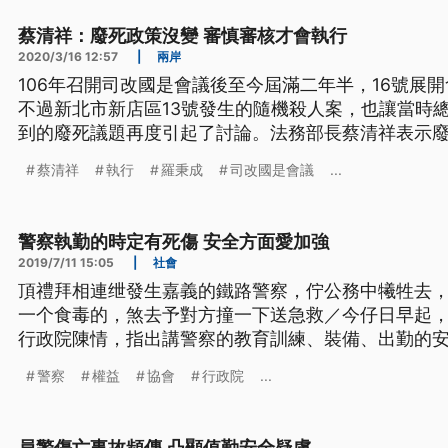
蔡清祥：廢死政策沒變 審慎審核才會執行
2020/3/16 12:57
|
兩岸
106年召開司改國是會議後至今屆滿二年半，16號展
不過新北市新店區13號發生的隨機殺人案，也讓當時
到的廢死議題再度引起了討論。法務部長蔡清祥表示
審慎審核才執行。 蔡清祥表示：「我們是逐步廢除(死刑)，但是現階段法律的規定還
蔡清祥
執行
羅秉成
司改國是會議
...
是沒有停止執行，所以不會因此就會，經過法院判決
我們是採取非常審慎的
警察執勤的時定有死傷 安全方面愛加強
2019/7/11 15:05
|
社會
頂禮拜相連绁發生嘉義的鐵路警察，佇公務中犧牲去
一个食毒的，煞去予對方撞一下送急救／今仔日早起
行政院陳情，指出講警察的教育訓練、裝備、出勤的
閣真需要大大改善咧。 ==== 不要更多警察英雄 要
警察
權益
協會
行政院
...
殉職、成為英雄的憾事發生。台灣警察工作權益推動
院陳情，希望政府能給