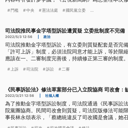
門檻
中央
憲法法庭
國民黨立委
...
司法院推民事金字塔型訴訟遭質疑 立委批制度不完備
2022/5/3 12:56
|
政治
司法院推動金字塔型訴訟，有立委則質疑配套是否完
「許可上訴」制度，必須法院同意才能上訴，等於限
應該在一、二審制度完善後，持續修正第三審的制度
上訴
司法院
訴訟
二審
《民事訴訟法》修法草案部分已入立院協商 司改會：
2022/3/21 12:56
|
社福人權
為了推動金字塔型訴訟制度，司法院通過《民事訴訟
院黨團協商。民間司改會則質疑，司法院版修法可能
事長林永頌表示，「蔡總統違反了司改國是會議，她
清楚是以堅強的事實審為前提的限制上訴權。這樣的
民事訴訟
司改
司改國是會議
修法