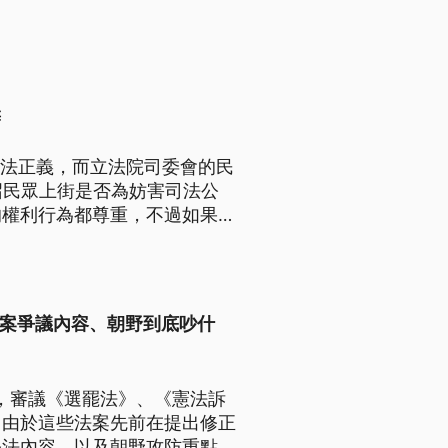
辦
司法正義，而立法院司委會的民
召民眾上街是否為妨害司法公
的權利行為都尊重，不過如果遇
昌則不滿，表明當天號召的人就
法案爭議內容、朝野到底吵什
會，審議《選罷法》、《憲法訴
。由於這些法案先前在提出修正
修法內容，以及朝野攻防重點。