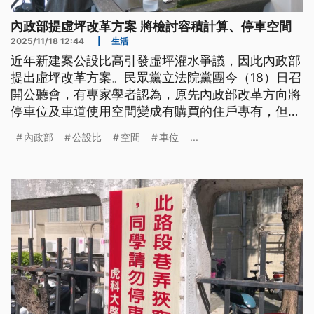
內政部提虛坪改革方案 將檢討容積計算、停車空間
2025/11/18 12:44
|
生活
近年新建案公設比高引發虛坪灌水爭議，因此內政部
提出虛坪改革方案。民眾黨立法院黨團今（18）日召
開公聽會，有專家學者認為，原先內政部改革方向將
停車位及車道使用空間變成有購買的住戶專有，但若
其他住戶需要通過或使用可能產生糾紛，需要更多配
內政部
公設比
空間
車位
...
套措施；至於建築技術規則的修正案，內政部國土署
則說，後續仍需要討論，若確定實施最快年底前預
告。