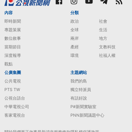
內容
分類
即時新聞
政治
社會
專題策展
全球
生活
數位敘事
兩岸
地方
當期節目
產經
文教科技
深度報導
環境
社福人權
觀點
公廣集團
主題網站
公共電視
我們的島
PTS TW
獨立特派員
公視台語台
有話好說
中華電視公司
P#新聞實驗室
客家電視台
PNN新聞議題中心
關於我們
更正啟事
最新消息
服務條款
隱私權保護政策