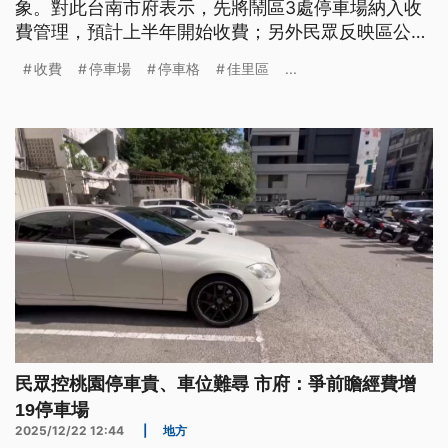
象。對此台南市府表示，先將鬧區3處停車場納入收
費管理，預計上半年開始收費；另外民眾反映區公所
路邊停車格遭長期占用，也評估納入收費。
收費
停車場
停車格
佳里區
...
民眾控桃園停車貴、車位難尋 市府：爭前瞻經費增
19停車場
2025/12/22 12:44
|
地方