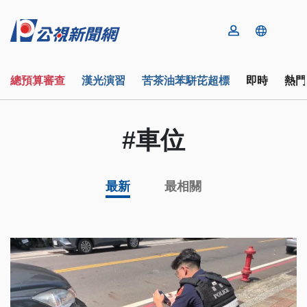
總預算審查
漢光演習
苦茶油苯駢芘超標
即時
熱門
#車位
最新
最相關