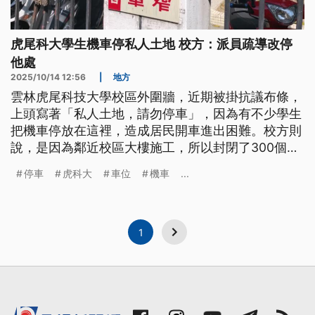
虎尾科大學生機車停私人土地 校方：派員疏導改停
他處
2025/10/14 12:56
|
地方
雲林虎尾科技大學校區外圍牆，近期被掛抗議布條，
上頭寫著「私人土地，請勿停車」，因為有不少學生
把機車停放在這裡，造成居民開車進出困難。校方則
說，是因為鄰近校區大樓施工，所以封閉了300個機
車停車，工期預計11月底完工，目前會派員疏導，讓
停車
虎科大
車位
機車
...
學生到其他停車場。
1