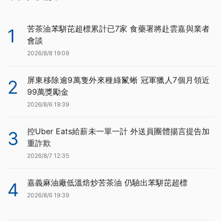
苦茶油苯駢芘超標累計已7家 食藥署將赴雲嘉與業者
1
會談
2026/8/8 19:09
屏東移除逾9萬隻外來種綠鬣蜥 冠軍獵人7個月領近
2
99萬獎勵金
2026/8/6 19:39
控Uber Eats給薪未一單一計 外送員團體揚言提告加
3
重詐欺
2026/8/7 12:35
嘉義麻油廠低溫焙炒苦茶油 仍驗出苯駢芘超標
4
2026/8/6 19:39