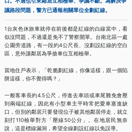
口。不過也引來鄰居互相檢舉、爭議不斷。為解決爭
議路段問題，警方已通報相關單位全劃紅線。
1台灰色休旅車就停在前後都是紅線的白線當中，看
似沒問題，不過還是免不了警察開單。台南北區一處
公園旁道路，有一段約4公尺長、沒劃設紅線的空白
區，意外讓鄰居為爭搶車位互相檢舉。
當地住戶表示，「乾脆劃紅線，你像這樣，跟一個陷
阱這樣，你不覺得嗎？」
一般客車長約4.5公尺，停進去車頭或車尾難免會壓
到兩端紅線，因此有小型車主平時常把愛車塞進缺
口，但別的鄰居只要發現位子被其他鄰居停走，就立
刻打110檢舉對方「壓線50公分」。在地居民無奈
說，這是標線漏洞，希望全線劃設紅線以免誤導。