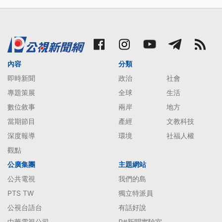
內容
分類
即時新聞
政治
社會
專題策展
全球
生活
數位敘事
兩岸
地方
當期節目
產經
文教科技
深度報導
環境
社福人權
觀點
公廣集團
主題網站
公共電視
我們的島
PTS TW
獨立特派員
公視台語台
有話好說
中華電視公司
P#新聞實驗室