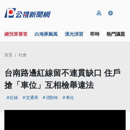
總預算審查
白海豚颱風
漢光演習
即時
熱門議題
首頁
社會
台南路邊紅線留不連貫缺口 住戶
搶「車位」互相檢舉違法
紅線
交通局
消防栓
車位