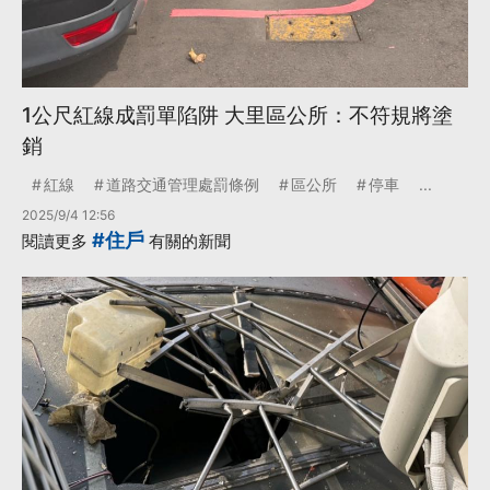
1公尺紅線成罰單陷阱 大里區公所：不符規將塗
銷
紅線
道路交通管理處罰條例
區公所
停車
...
2025/9/4 12:56
#住戶
閱讀更多
有關的新聞