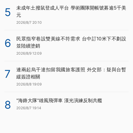
未成年土撥鼠登成人平台 學術團隊開帳號募逾5千美
5
元
2026/8/7 20:10
民眾指窄巷設雙黃線不符需求 台中訂10米下不劃設
6
並陸續塗銷
2026/8/9 12:09
連兩起烏干達扣留我國旅客護照 外交部：疑與台暫
7
緩簽證相關
2026/8/8 19:09
"海鋒大隊"雄風飛彈車 漢光演練反制共艦
8
2026/8/7 19:14