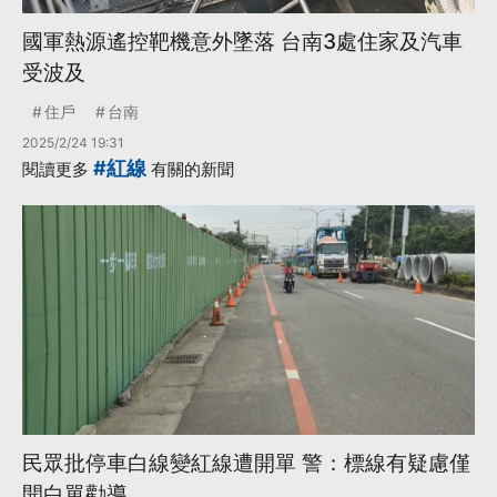
國軍熱源遙控靶機意外墜落 台南3處住家及汽車
受波及
住戶
台南
2025/2/24 19:31
#紅線
閱讀更多
有關的新聞
民眾批停車白線變紅線遭開單 警：標線有疑慮僅
開白單勸導