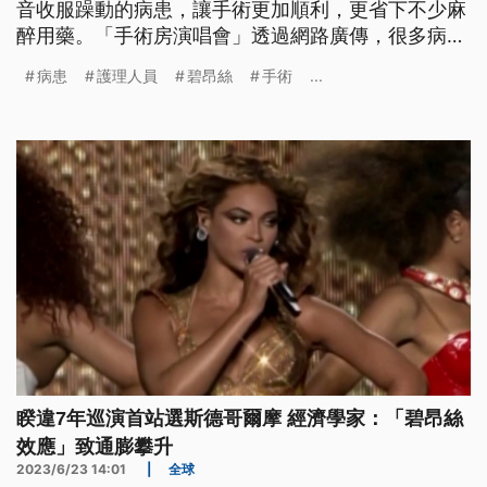
音收服躁動的病患，讓手術更加順利，更省下不少麻
醉用藥。「手術房演唱會」透過網路廣傳，很多病患
慕名而來。
病患
護理人員
碧昂絲
手術
...
睽違7年巡演首站選斯德哥爾摩 經濟學家：「碧昂絲
效應」致通膨攀升
2023/6/23 14:01
|
全球