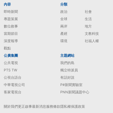
內容
分類
即時新聞
政治
社會
專題策展
全球
生活
數位敘事
兩岸
地方
當期節目
產經
文教科技
深度報導
環境
社福人權
觀點
公廣集團
主題網站
公共電視
我們的島
PTS TW
獨立特派員
公視台語台
有話好說
中華電視公司
P#新聞實驗室
客家電視台
PNN新聞議題中心
關於我們
更正啟事
最新消息
服務條款
隱私權保護政策