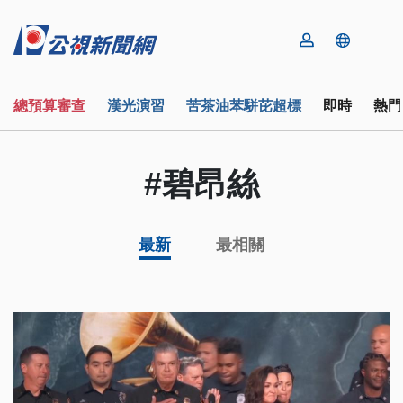
總預算審查
漢光演習
苦茶油苯駢芘超標
即時
熱門
#碧昂絲
最新
最相關