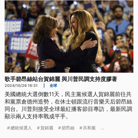
獎。
歌手碧昂絲站台賀錦麗 與川普民調支持度膠著
2024/10/26 19:31
|
全球
美國總統大選倒數11天，民主黨候選人賀錦麗前往共
和黨票倉德州造勢，在休士頓跟流行音樂天后碧昂絲
同台。川普則接受全球最紅播客節目專訪，最新民調
顯示兩人支持率戰成平手。
總統候選人
賀錦麗
碧昂絲
共和黨
...