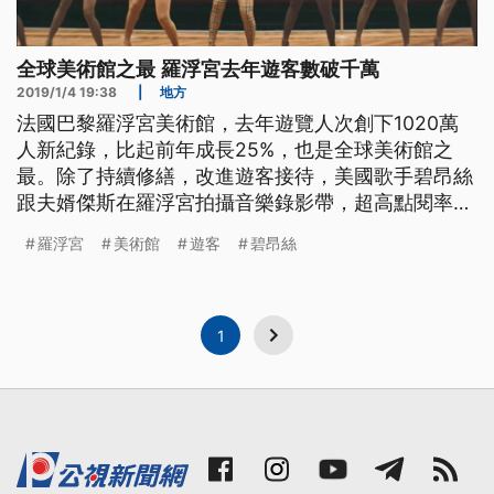
全球美術館之最 羅浮宮去年遊客數破千萬
2019/1/4 19:38
|
地方
法國巴黎羅浮宮美術館，去年遊覽人次創下1020萬
人新紀錄，比起前年成長25%，也是全球美術館之
最。除了持續修繕，改進遊客接待，美國歌手碧昂絲
跟夫婿傑斯在羅浮宮拍攝音樂錄影帶，超高點閱率也
造成話題，促成更多旅客朝聖。 美國樂壇一姐碧昂
羅浮宮
美術館
遊客
碧昂絲
絲跟丈夫Jay-Z合體，在達文西名畫蒙娜麗莎的微笑
前饒舌吟唱，迎著階梯而上的勝利女神像場景更添霸
氣，去年這支音樂錄影帶獲得羅浮宮全力支持拍攝，
阿波羅畫廊等12項世界級藝
1