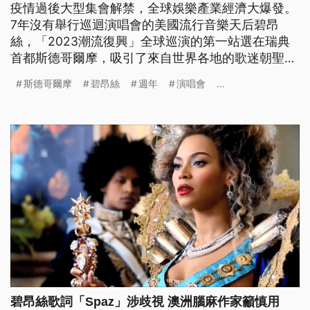
疫情過後大型集會解禁，全球娛樂產業經濟大爆發。
7年沒有舉行巡迴演唱會的美國流行音樂天后碧昂
絲，「2023潮流復興」全球巡演的第一站選在瑞典
首都斯德哥爾摩，吸引了來自世界各地的歌迷朝聖。
餐飲與住宿需求驟升、價格飆漲，導致當地5月份通
斯德哥爾摩
碧昂絲
週年
演唱會
...
膨率較原先預期的9.4%高出0.3%。
碧昂絲歌詞「Spaz」涉歧視 澳洲腦麻作家籲慎用