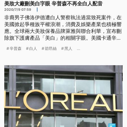
美妝大廠刪美白字眼 辛普森不再全白人配音
2020/7/9 07:59
|
非裔男子佛洛伊德遭白人警察執法過當致死案件，在
美國掀起爭種族平權浪潮，消費及娛樂產業也積極響
應。全球兩大美妝保養品牌萊雅與聯合利華，宣布刪
除旗下護膚產品「美白」的相關字眼。美國卡通辛普
森家庭，也決定將不再由白人給非裔角色配音。美國
辛普森
白人
碧昂絲
黑人
...
樂壇天后碧昂絲，即將推出的新專輯《Black is
King》，正呼應這股社會現象。 美國樂壇國民天后
碧昂絲在其個人網站，公布了新視覺專輯Black is
King的預告