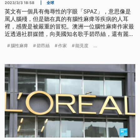
2023/3/3 18:58
|
全球
英文有一個具有侮辱性的字眼「SPAZ」，意思像是
罵人腦殘，但是聽在真的有腦性麻痺等疾病的人耳
裡，感覺是被嚴重的冒犯。澳洲一位腦性麻痺作家最
近透過社群媒體，向美國知名歌手碧昂絲，還有麗
珠，抗議她們的歌曲當中，也用了這個貶抑人的字
腦性麻痺
碧昂絲
作家
能見度
...
眼；而這兩位大明星也從善如流，同意改掉歌詞。