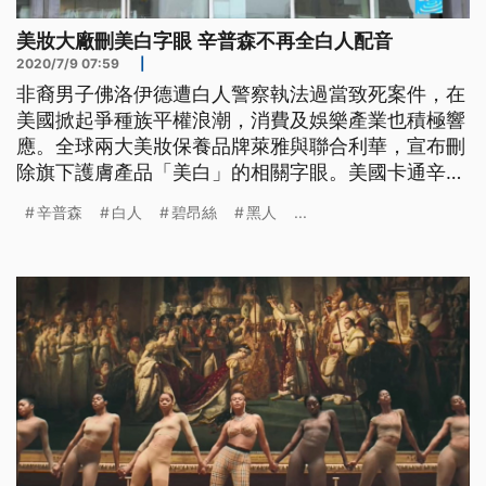
美妝大廠刪美白字眼 辛普森不再全白人配音
2020/7/9 07:59
|
非裔男子佛洛伊德遭白人警察執法過當致死案件，在
美國掀起爭種族平權浪潮，消費及娛樂產業也積極響
應。全球兩大美妝保養品牌萊雅與聯合利華，宣布刪
除旗下護膚產品「美白」的相關字眼。美國卡通辛普
森家庭，也決定將不再由白人給非裔角色配音。美國
辛普森
白人
碧昂絲
黑人
...
樂壇天后碧昂絲，即將推出的新專輯《Black is
King》，正呼應這股社會現象。 美國樂壇國民天后
碧昂絲在其個人網站，公布了新視覺專輯Black is
King的預告