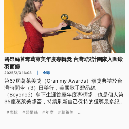
碧昂絲首奪葛萊美年度專輯獎 台灣2設計團隊入圍鎩
羽而歸
2025/2/3 16:08
|
全球
第67屆葛萊美獎（Grammy Awards）頒獎典禮於台
灣時間今（3）日舉行，美國歌手碧昂絲
（Beyoncé）奪下生涯首座年度專輯獎，也是個人第
35座葛萊美獎盃，持續刷新自己保持的獲獎最多紀
錄。饒舌歌手肯卓克·拉瑪（Kendrick Lamar）則橫
專輯
碧昂絲
年度
葛萊美
...
掃年度歌曲等5項大獎，成為本屆最大贏家。台灣則
有2組團隊入圍最佳唱片包裝獎，不過最終皆無緣奪