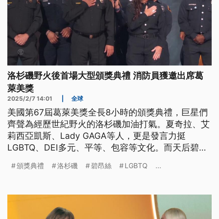
洛杉磯野火後首場大型頒獎典禮 消防員獲邀出席葛
萊美獎
2025/2/7 14:01
|
全球
美國第67屆葛萊美獎全長8小時的頒獎典禮，巨星們
齊聲為經歷世紀野火的洛杉磯加油打氣。夏奇拉、艾
莉西亞凱斯、Lady GAGA等人，更是發言力挺
LGBTQ、DEI多元、平等、包容等文化。而天后碧昂
絲今（2025）年終於拿到了生平第一座最佳年度專
頒獎典禮
洛杉磯
碧昂絲
LGBTQ
...
輯獎；最佳饒舌專輯獎頒給了非裔女歌手多琪。