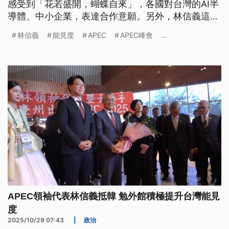
感受到「花若盛開，蝴蝶自來」，各國對台灣的AI半
導體、中小企業，表達合作意願。另外，林信義這次
與多位外國政要會談，包含日本新任首相高市早苗，
林信義
能見度
APEC
APEC峰會
...
引來中國強烈不滿，林信義透露，高市提到台灣是友
好鄰近國家，也關切台海安全。
APEC領袖代表林信義抵韓 勉外館積極提升台灣能見
度
2025/10/29 07:43
|
政治