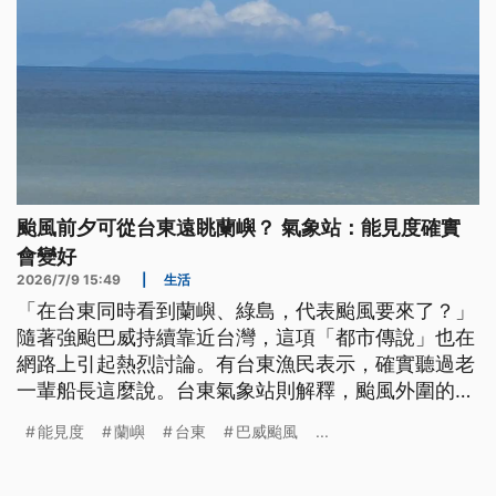
颱風前夕可從台東遠眺蘭嶼？ 氣象站：能見度確實
會變好
2026/7/9 15:49
|
生活
「在台東同時看到蘭嶼、綠島，代表颱風要來了？」
隨著強颱巴威持續靠近台灣，這項「都市傳說」也在
網路上引起熱烈討論。有台東漁民表示，確實聽過老
一輩船長這麼說。台東氣象站則解釋，颱風外圍的下
沉氣流會讓空氣變乾、水氣減少，確實能使能見度變
能見度
蘭嶼
台東
巴威颱風
...
高。