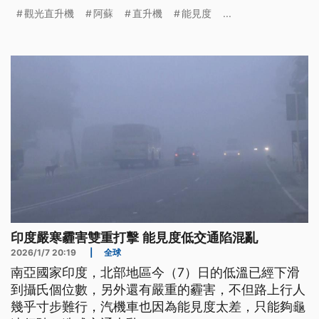
中發現疑似墜毀的機體，警方依據機體上的編號確
觀光直升機
阿蘇
直升機
能見度
...
認，墜毀機體屬於失聯的觀光直升機，但已經嚴重毀
損，由於地勢嚴峻，目前仍難以接近。
印度嚴寒霾害雙重打擊 能見度低交通陷混亂
2026/1/7 20:19
|
全球
南亞國家印度，北部地區今（7）日的低溫已經下滑
到攝氏個位數，另外還有嚴重的霾害，不但路上行人
幾乎寸步難行，汽機車也因為能見度太差，只能夠龜