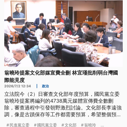
翁曉玲提案文化部媒宣費全刪 林宜瑾批削弱台灣國
際能見度
2026/7/2 12:34
|
政治
立法院今（2）日審查文化部年度預算，國民黨立委
翁曉玲提案將編列的4738萬元媒體宣傳費全數刪
除，審查過程中引發朝野激烈討論。文化部長李遠強
調，像是古蹟保存等工作都需要預算，希望整個預算
能盡快審查通過。
民進黨立委
國民黨立委
文化部
翁曉玲
...