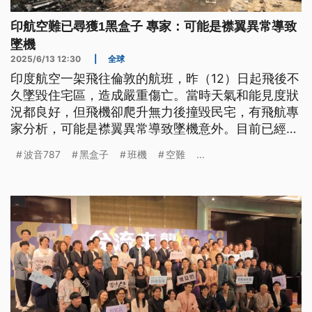
印航空難已尋獲1黑盒子 專家：可能是襟翼異常導致
墜機
2025/6/13 12:30
|
全球
印度航空一架飛往倫敦的航班，昨（12）日起飛後不
久墜毀住宅區，造成嚴重傷亡。當時天氣和能見度狀
況都良好，但飛機卻爬升無力後撞毀民宅，有飛航專
家分析，可能是襟翼異常導致墜機意外。目前已經尋
獲其中一個黑盒子，將有助判斷事故原因。
波音787
黑盒子
班機
空難
...