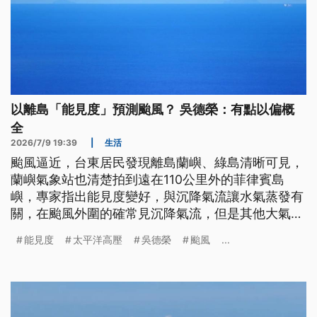
以離島「能見度」預測颱風？ 吳德榮：有點以偏概
全
2026/7/9 19:39
|
生活
颱風逼近，台東居民發現離島蘭嶼、綠島清晰可見，
蘭嶼氣象站也清楚拍到遠在110公里外的菲律賓島
嶼，專家指出能見度變好，與沉降氣流讓水氣蒸發有
關，在颱風外圍的確常見沉降氣流，但是其他大氣現
象環境也有較強的沉降運動，只能當成颱風要來的參
能見度
太平洋高壓
吳德榮
颱風
...
考。