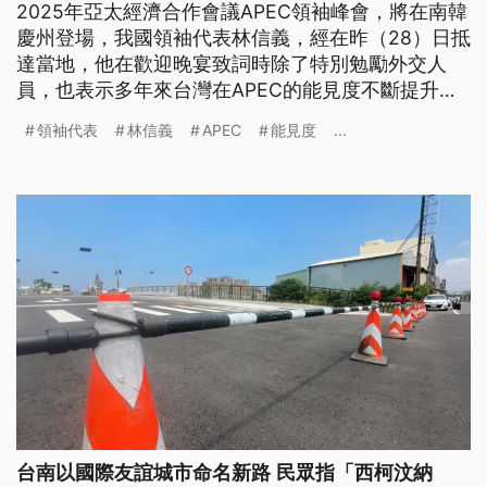
2025年亞太經濟合作會議APEC領袖峰會，將在南韓
慶州登場，我國領袖代表林信義，經在昨（28）日抵
達當地，他在歡迎晚宴致詞時除了特別勉勵外交人
員，也表示多年來台灣在APEC的能見度不斷提升，
也對APEC的區域繁榮發展做出貢獻。
領袖代表
林信義
APEC
能見度
...
台南以國際友誼城市命名新路 民眾指「西柯汶納