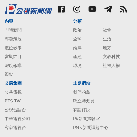
內容
分類
即時新聞
政治
社會
專題策展
全球
生活
數位敘事
兩岸
地方
當期節目
產經
文教科技
深度報導
環境
社福人權
觀點
公廣集團
主題網站
公共電視
我們的島
PTS TW
獨立特派員
公視台語台
有話好說
中華電視公司
P#新聞實驗室
客家電視台
PNN新聞議題中心