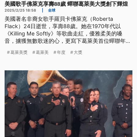
美國歌手佛萊克享壽88歲 蟬聯葛萊美大獎創下輝煌
2025/2/25 18:58
|
全球
美國著名非裔女歌手羅貝卡佛萊克（Roberta
Flack）24日逝世，享壽88歲。她在1970年代以
《Killing Me Softly》等歌曲走紅，優雅柔美的嗓
音，擄獲無數歌迷的心，更寫下葛萊美首位蟬聯年度
最佳唱片歌手的傳奇。
葛萊美獎
葛萊美
年度
大獎