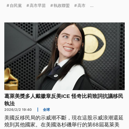
在許多變數，路透社分析，這是日本多年以來最難預
自民黨
高市早苗
執政聯盟
高市
...
測結果的選戰之一。
葛萊美獎多人戴徽章反美ICE 怪奇比莉致詞抗議移民
執法
2026/2/2 19:40
|
全球
美國反移民局的示威潮不斷，現在這股示威浪潮還延
燒到其他國家。在美國洛杉磯舉行的第68屆葛萊美