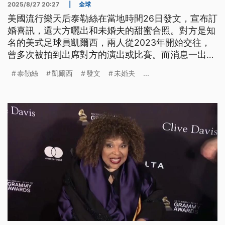
2025/8/27 20:27
|
全球
美國流行樂天后泰勒絲在當地時間26日發文，宣布訂
婚喜訊，還大方曬出和未婚夫的甜蜜合照。對方是知
名的美式足球員凱爾西，兩人從2023年開始交往，
曾多次被拍到出席對方的演出或比賽。而消息一出，
立刻讓全球粉絲轟動，紛紛獻上由衷的祝福。
泰勒絲
凱爾西
發文
未婚夫
...