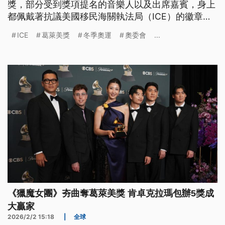
獎，部分受到獎項提名的音樂人以及出席嘉賓，身上
都佩戴著抗議美國移民海關執法局（ICE）的徽章。
就連義大利米蘭為了即將舉行冬季奧運，部署了美國
ICE
葛萊美獎
冬季奧運
奧委會
...
移民局員警協助維安，也遭數百名民眾聚集抗議。
《獵魔女團》夯曲奪葛萊美獎 肯卓克拉瑪包辦5獎成
大贏家
2026/2/2 15:18
|
全球