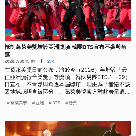
抵制葛萊美獎增設亞洲獎項 韓團BTS宣布不參與角
逐
2026/7/30 15:01
|
全球
在葛萊美獎日前公布，將於今（2026）年增設「最
佳亞洲流行音樂獎」等獎項，韓國男團BTS昨（29）
日宣布，不會參與角逐本屆獎項，理由為「音樂不該
因地域或語言被區分」。葛萊美獎官方對此表示遺憾
與尊重，並強調獎項是為了聚焦亞洲音樂家，而非進
葛萊美獎
亞洲
BTS
音樂
...
行區隔。