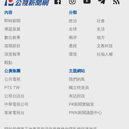
內容
分類
即時新聞
政治
社會
專題策展
全球
生活
數位敘事
兩岸
地方
當期節目
產經
文教科技
深度報導
環境
社福人權
觀點
公廣集團
主題網站
公共電視
我們的島
PTS TW
獨立特派員
公視台語台
有話好說
中華電視公司
P#新聞實驗室
客家電視台
PNN新聞議題中心
關於我們
更正啟事
最新消息
服務條款
隱私權保護政策