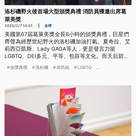
洛杉磯野火後首場大型頒獎典禮 消防員獲邀出席葛
萊美獎
2025/2/7 14:01
|
全球
美國第67屆葛萊美獎全長8小時的頒獎典禮，巨星們
齊聲為經歷世紀野火的洛杉磯加油打氣。夏奇拉、艾
莉西亞凱斯、Lady GAGA等人，更是發言力挺
LGBTQ、DEI多元、平等、包容等文化。而天后碧昂
絲今（2025）年終於拿到了生平第一座最佳年度專
頒獎典禮
洛杉磯
碧昂絲
LGBTQ
...
輯獎；最佳饒舌專輯獎頒給了非裔女歌手多琪。