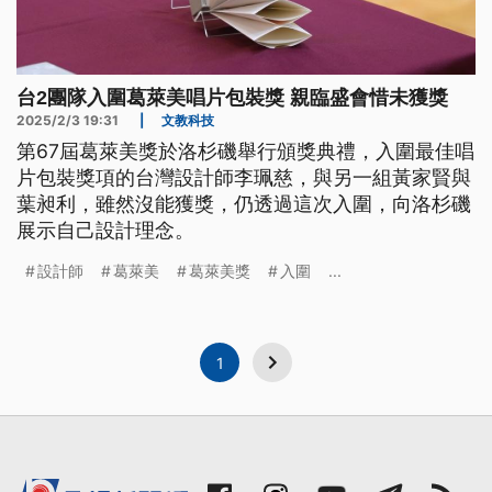
台2團隊入圍葛萊美唱片包裝獎 親臨盛會惜未獲獎
2025/2/3 19:31
|
文教科技
第67屆葛萊美獎於洛杉磯舉行頒獎典禮，入圍最佳唱
片包裝獎項的台灣設計師李珮慈，與另一組黃家賢與
葉昶利，雖然沒能獲獎，仍透過這次入圍，向洛杉磯
展示自己設計理念。
設計師
葛萊美
葛萊美獎
入圍
...
1