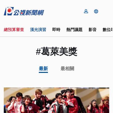
總預算審查
漢光演習
即時
熱門議題
影音
數位
#葛萊美獎
最新
最相關